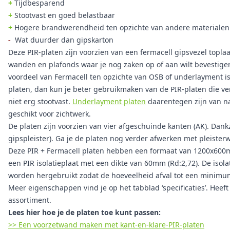
+
Tijdbesparend
+
Stootvast en goed belastbaar
+
Hogere brandwerendheid ten opzichte van andere materialen
-
Wat duurder dan gipskarton
Deze PIR-platen zijn voorzien van een fermacell gipsvezel topl
wanden en plafonds waar je nog zaken op of aan wilt bevestigen
voordeel van Fermacell ten opzichte van OSB of underlayment i
platen, dan kun je beter gebruikmaken van de PIR-platen die ve
niet erg stootvast.
Underlayment platen
daarentegen zijn van na
geschikt voor zichtwerk.
De platen zijn voorzien van vier afgeschuinde kanten (AK). Dank
gipspleister). Ga je de platen nog verder afwerken met pleisterw
Deze PIR + Fermacell platen hebben een formaat van 1200x600m
een PIR isolatieplaat met een dikte van 60mm (Rd:2,72). De is
worden hergebruikt zodat de hoeveelheid afval tot een minimu
Meer eigenschappen vind je op het tabblad ‘specificaties’. Heef
assortiment.
Lees hier hoe je de platen toe kunt passen:
>> Een voorzetwand maken met kant-en-klare-PIR-platen