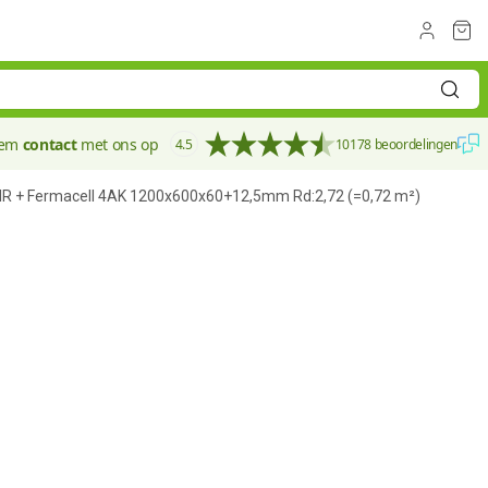
eem
contact
met ons op
4.5
10178 beoordelingen
IR + Fermacell 4AK 1200x600x60+12,5mm Rd:2,72 (=0,72 m²)
60 mm