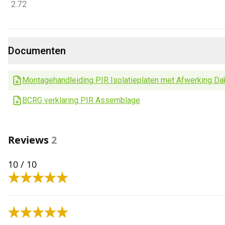
2.72
Documenten
Montagehandleiding PIR Isolatieplaten met Afwerking Da
BCRG verklaring PIR Assemblage
Reviews
2
10
/ 10