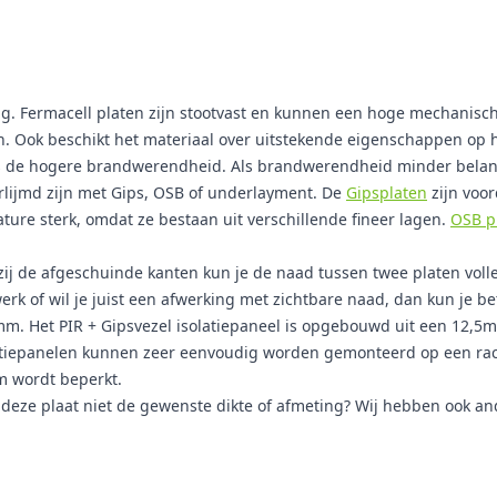
aag. Fermacell platen zijn stootvast en kunnen een hoge mechanisch
. Ook beschikt het materiaal over uitstekende eigenschappen op he
s de hogere brandwerendheid. Als brandwerendheid minder belangrij
rlijmd zijn met Gips, OSB of underlayment. De
Gipsplaten
zijn voor
ture sterk, omdat ze bestaan uit verschillende fineer lagen.
OSB p
zij de afgeschuinde kanten kun je de naad tussen twee platen voll
erk of wil je juist een afwerking met zichtbare naad, dan kun je b
m. Het PIR + Gipsvezel isolatiepaneel is opgebouwd uit een 12,5
olatiepanelen kunnen zeer eenvoudig worden gemonteerd op een rac
m wordt beperkt.
t deze plaat niet de gewenste dikte of afmeting? Wij hebben ook a