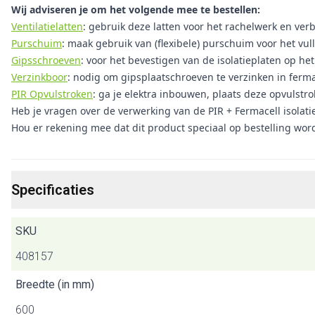
Wij adviseren je om het volgende mee te bestellen:
Ventilatielatten
: gebruik deze latten voor het rachelwerk en verbe
Purschuim
: maak gebruik van (flexibele) purschuim voor het vul
Gipsschroeven
: voor het bevestigen van de isolatieplaten op h
Verzinkboor
: nodig om gipsplaatschroeven te verzinken in ferma
PIR Opvulstroken
: ga je elektra inbouwen, plaats deze opvulstr
Heb je vragen over de verwerking van de PIR + Fermacell isolat
Hou er rekening mee dat dit product speciaal op bestelling wor
Specificaties
SKU
408157
Breedte (in mm)
600