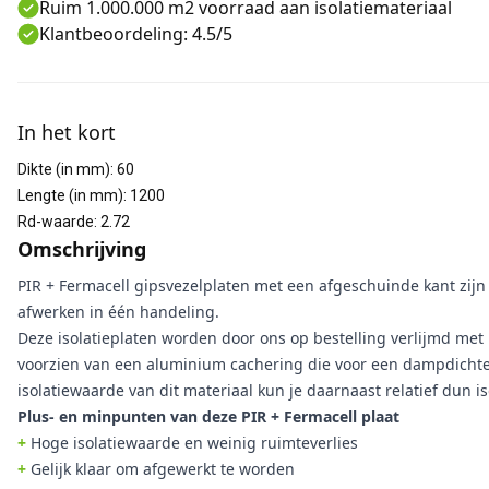
Ruim 1.000.000 m2 voorraad aan isolatiemateriaal
Klantbeoordeling: 4.5/5
Aanvullende informatie
In het kort
Dikte (in mm)
:
60
Lengte (in mm)
:
1200
Rd-waarde
:
2.72
Omschrijving
PIR + Fermacell gipsvezelplaten met een afgeschuinde kant zijn d
afwerken in één handeling.
Deze isolatieplaten worden door ons op bestelling verlijmd met F
voorzien van een aluminium cachering die voor een dampdichte
isolatiewaarde van dit materiaal kun je daarnaast relatief dun i
Plus- en minpunten van deze PIR + Fermacell plaat
+
Hoge isolatiewaarde en weinig ruimteverlies
+
Gelijk klaar om afgewerkt te worden