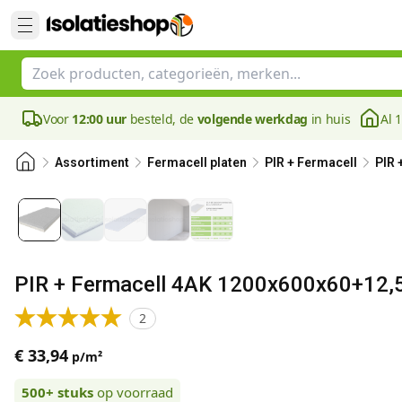
Voor
12:00 uur
besteld, de
volgende werkdag
in huis
Al 
Assortiment
Fermacell platen
PIR + Fermacell
PIR 
PIR + Fermacell 4AK 1200x600x60+12,
2
€ 33,94
p/m²
500+
stuks
op voorraad