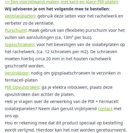
>> Een voorzetwand maken met kant-en-klare-PIR-platen
Wij adviseren je om het volgende mee te bestellen:
Ventilatielatten
: gebruik deze latten voor het rachelwerk en
verbeter zo de ventilatie.
Purschuim
: maak gebruik van (flexibele) purschuim voor het
vullen van aansluitingen (ca. 13m² per bus).
Gipsschroeven
: voor het bevestigen van de isolatieplaten op
het rachelwerk. (ca. 12 schroeven per m2). De schroeven
moeten hierbij circa 20 mm in het houten rachelwerk
geschroefd worden.
Verzinkboor
: nodig om gipsplaatschroeven te verzinken in
fermacell-platen
PIR Opvulstroken
: ga je elektra inbouwen, plaats deze
opvulstroken dan achter de platen.
Heb je vragen over de verwerking van de PIR + Fermacell
isolatiepanelen? Neem dan gerust vrijblijvend
contact
met
ons op.
Hou er rekening mee dat dit product speciaal op bestelling
wordt verlijmd. Hierdoor kan het niet worden geretourneerd.