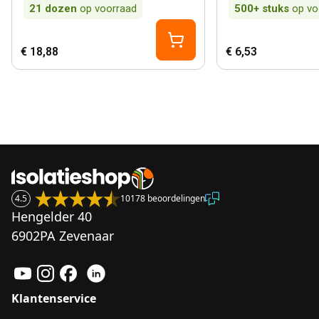
21
dozen
op voorraad
500+
stuks
op vo
€ 18,88
€ 6,53
4.5
10178 beoordelingen
Hengelder 40
6902PA Zevenaar
Klantenservice