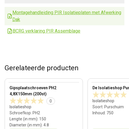
Montagehandleiding PIR Isolatieplaten met Afwerking
Dak
BCRG verklaring PIR Assemblage
Gerelateerde producten
View product
View product
Gipsplaatschroeven PH2
De Isolatieshop Pu
4,8X150mm (200st)
Isolatieshop
0
Isolatieshop
Soort
:
Purschuim
Schroefkop
:
PH2
Inhoud
:
750
Lengte (in mm)
:
150
Diameter (in mm)
:
4.8