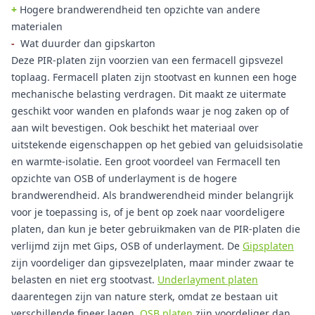
+
Hogere brandwerendheid ten opzichte van andere
materialen
-
Wat duurder dan gipskarton
Deze PIR-platen zijn voorzien van een fermacell gipsvezel
toplaag. Fermacell platen zijn stootvast en kunnen een hoge
mechanische belasting verdragen. Dit maakt ze uitermate
geschikt voor wanden en plafonds waar je nog zaken op of
aan wilt bevestigen. Ook beschikt het materiaal over
uitstekende eigenschappen op het gebied van geluidsisolatie
en warmte-isolatie. Een groot voordeel van Fermacell ten
opzichte van OSB of underlayment is de hogere
brandwerendheid. Als brandwerendheid minder belangrijk
voor je toepassing is, of je bent op zoek naar voordeligere
platen, dan kun je beter gebruikmaken van de PIR-platen die
verlijmd zijn met Gips, OSB of underlayment. De
Gipsplaten
zijn voordeliger dan gipsvezelplaten, maar minder zwaar te
belasten en niet erg stootvast.
Underlayment platen
daarentegen zijn van nature sterk, omdat ze bestaan uit
verschillende fineer lagen.
OSB platen
zijn voordeliger dan