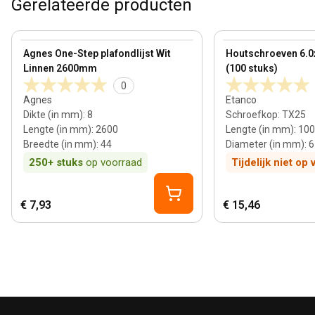
Gerelateerde producten
8 mm
View product
View product
Agnes One-Step plafondlijst Wit
Houtschroeven 6.
Linnen 2600mm
(100 stuks)
0
Agnes
Etanco
Dikte (in mm)
:
8
Schroefkop
:
TX25
Lengte (in mm)
:
2600
Lengte (in mm)
:
100
Breedte (in mm)
:
44
Diameter (in mm)
:
6
250+
stuks
op voorraad
Tijdelijk niet op
€ 7,93
€ 15,46