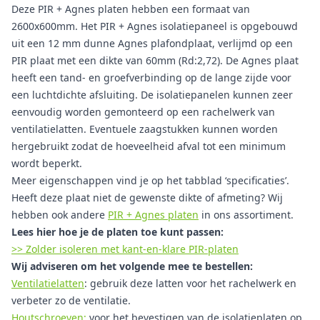
Deze PIR + Agnes platen hebben een formaat van
2600x600mm. Het PIR + Agnes isolatiepaneel is opgebouwd
uit een 12 mm dunne Agnes plafondplaat, verlijmd op een
PIR plaat met een dikte van 60mm (Rd:2,72). De Agnes plaat
heeft een tand- en groefverbinding op de lange zijde voor
een luchtdichte afsluiting. De isolatiepanelen kunnen zeer
eenvoudig worden gemonteerd op een rachelwerk van
ventilatielatten. Eventuele zaagstukken kunnen worden
hergebruikt zodat de hoeveelheid afval tot een minimum
wordt beperkt.
Meer eigenschappen vind je op het tabblad ‘specificaties’.
Heeft deze plaat niet de gewenste dikte of afmeting? Wij
hebben ook andere
PIR + Agnes platen
in ons assortiment.
Lees hier hoe je de platen toe kunt passen:
>> Zolder isoleren met kant-en-klare PIR-platen
Wij adviseren om het volgende mee te bestellen:
Ventilatielatten
: gebruik deze latten voor het rachelwerk en
verbeter zo de ventilatie.
Houtschroeven:
voor het bevestigen van de isolatieplaten op