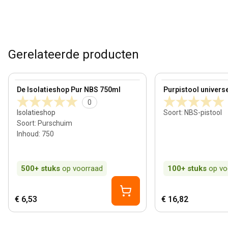
Gerelateerde producten
View product
View product
De Isolatieshop Pur NBS 750ml
Purpistool univers
0
Isolatieshop
Soort
:
NBS-pistool
Soort
:
Purschuim
Inhoud
:
750
500+
stuks
op voorraad
100+
stuks
op vo
€ 6,53
€ 16,82