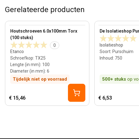
Gerelateerde producten
View product
View product
Houtschroeven 6.0x100mm Torx
De Isolatieshop Pu
(100 stuks)
Isolatieshop
0
Etanco
Soort
:
Purschuim
Schroefkop
:
TX25
Inhoud
:
750
Lengte (in mm)
:
100
Diameter (in mm)
:
6
Tijdelijk niet op voorraad
500+
stuks
op vo
€ 15,46
€ 6,53