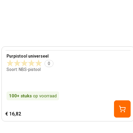
View product
Purpistool universeel
0
Soort
:
NBS-pistool
100+
stuks
op voorraad
€ 16,82