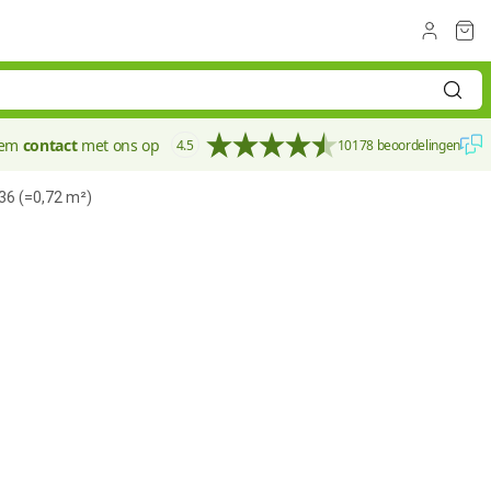
eem
contact
met ons op
4.5
10178 beoordelingen
36 (=0,72 m²)
140 mm