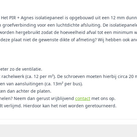
et PIR + Agnes isolatiepaneel is opgebouwd uit een 12 mm dunne 
n groefverbinding voor een luchtdichte afsluiting. De isolatiepa
 worden hergebruikt zodat de hoeveelheid afval tot een minimum w
t deze plaat niet de gewenste dikte of afmeting? Wij hebben ook a
ter zo de ventilatie.
t rachelwerk (ca. 12 per m²). De schroeven moeten hierbij circa 2
len van aansluitingen (ca. 13m² per bus).
ken dan achter de platen.
anelen? Neem dan gerust vrijblijvend
contact
met ons op.
dt verlijmd. Hierdoor kan het niet worden geretourneerd.