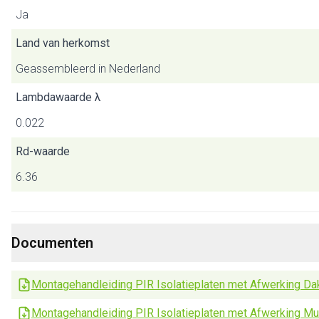
Ja
Land van herkomst
Geassembleerd in Nederland
Lambdawaarde λ
0.022
Rd-waarde
6.36
Documenten
Montagehandleiding PIR Isolatieplaten met Afwerking Da
Montagehandleiding PIR Isolatieplaten met Afwerking Mu