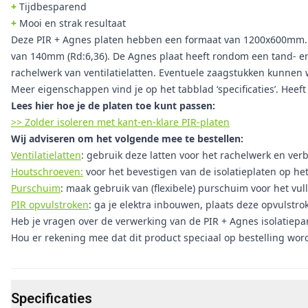
+
Tijdbesparend
+
Mooi en strak resultaat
Deze PIR + Agnes platen hebben een formaat van 1200x600mm. H
van 140mm (Rd:6,36). De Agnes plaat heeft rondom een tand- e
rachelwerk van ventilatielatten. Eventuele zaagstukken kunnen
Meer eigenschappen vind je op het tabblad ‘specificaties’. Heef
Lees hier hoe je de platen toe kunt passen:
>> Zolder isoleren met kant-en-klare PIR-platen
Wij adviseren om het volgende mee te bestellen:
Ventilatielatten
: gebruik deze latten voor het rachelwerk en verbe
Houtschroeven:
voor het bevestigen van de isolatieplaten op he
Purschuim
: maak gebruik van (flexibele) purschuim voor het vul
PIR opvulstroken
: ga je elektra inbouwen, plaats deze opvulstro
Heb je vragen over de verwerking van de PIR + Agnes isolatiep
Hou er rekening mee dat dit product speciaal op bestelling wor
Specificaties