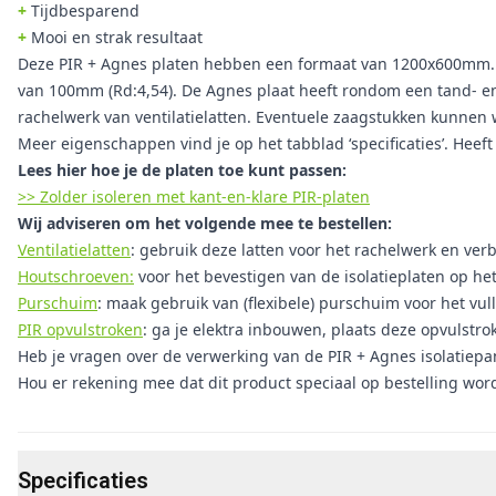
+
Tijdbesparend
+
Mooi en strak resultaat
Deze PIR + Agnes platen hebben een formaat van 1200x600mm. H
van 100mm (Rd:4,54). De Agnes plaat heeft rondom een tand- e
rachelwerk van ventilatielatten. Eventuele zaagstukken kunnen
Meer eigenschappen vind je op het tabblad ‘specificaties’. Heef
Lees hier hoe je de platen toe kunt passen:
>> Zolder isoleren met kant-en-klare PIR-platen
Wij adviseren om het volgende mee te bestellen:
Ventilatielatten
: gebruik deze latten voor het rachelwerk en verbe
Houtschroeven:
voor het bevestigen van de isolatieplaten op he
Purschuim
: maak gebruik van (flexibele) purschuim voor het vul
PIR opvulstroken
: ga je elektra inbouwen, plaats deze opvulstro
Heb je vragen over de verwerking van de PIR + Agnes isolatiep
Hou er rekening mee dat dit product speciaal op bestelling wor
Specificaties