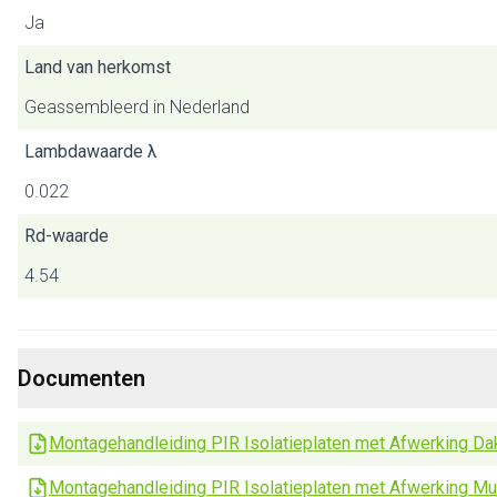
Ja
Land van herkomst
Geassembleerd in Nederland
Lambdawaarde λ
0.022
Rd-waarde
4.54
Documenten
Montagehandleiding PIR Isolatieplaten met Afwerking Da
Montagehandleiding PIR Isolatieplaten met Afwerking Mu