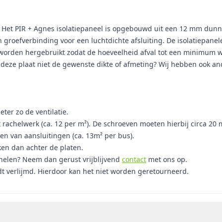
et PIR + Agnes isolatiepaneel is opgebouwd uit een 12 mm dunne 
n groefverbinding voor een luchtdichte afsluiting. De isolatiepa
 worden hergebruikt zodat de hoeveelheid afval tot een minimum w
t deze plaat niet de gewenste dikte of afmeting? Wij hebben ook a
ter zo de ventilatie.
t rachelwerk (ca. 12 per m²). De schroeven moeten hierbij circa 2
len van aansluitingen (ca. 13m² per bus).
ken dan achter de platen.
anelen? Neem dan gerust vrijblijvend
contact
met ons op.
dt verlijmd. Hierdoor kan het niet worden geretourneerd.