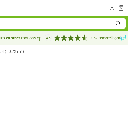
eem
contact
met ons op
4.5
10182 beoordelingen
54 (=0,72 m²)
100 mm