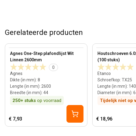
Gerelateerde producten
8 mm
View product
View product
Agnes One-Step plafondlijst Wit
Houtschroeven 6.
Linnen 2600mm
(100 stuks)
0
Agnes
Etanco
Dikte (in mm)
:
8
Schroefkop
:
TX25
Lengte (in mm)
:
2600
Lengte (in mm)
:
140
Breedte (in mm)
:
44
Diameter (in mm)
:
6
250+
stuks
op voorraad
Tijdelijk niet op
€ 7,93
€ 18,96