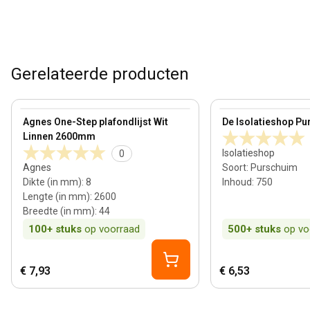
Gerelateerde producten
8 mm
View product
View product
Agnes One-Step plafondlijst Wit
De Isolatieshop Pu
Linnen 2600mm
Isolatieshop
0
Agnes
Soort
:
Purschuim
Dikte (in mm)
:
8
Inhoud
:
750
Lengte (in mm)
:
2600
Breedte (in mm)
:
44
100+
stuks
op voorraad
500+
stuks
op vo
€ 7,93
€ 6,53