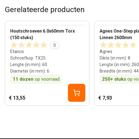
Gerelateerde producten
View product
View product
Houtschroeven 6.0x60mm Torx
Agnes One-Step pla
(150 stuks)
Linnen 2600mm
0
Etanco
Agnes
Schroefkop
:
TX25
Dikte (in mm)
:
8
Lengte (in mm)
:
60
Lengte (in mm)
:
260
Diameter (in mm)
:
6
Breedte (in mm)
:
44
11
dozen
op voorraad
250+
stuks
op vo
€ 13,55
€ 7,93