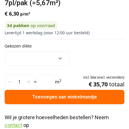
7pl/pak (=5,67m²)
€ 6,30
p/m²
34
pakken
op voorraad
Levertijd 1 werkdag (voor 12:00 uur besteld)
Gekozen dikte
incl.
btw
(
excl.
verzenden
)
2
=
m
€ 35,70
totaal
Toevoegen aan winkelmandje
Wil je grotere hoeveelheden bestellen? Neem 
contact
 op