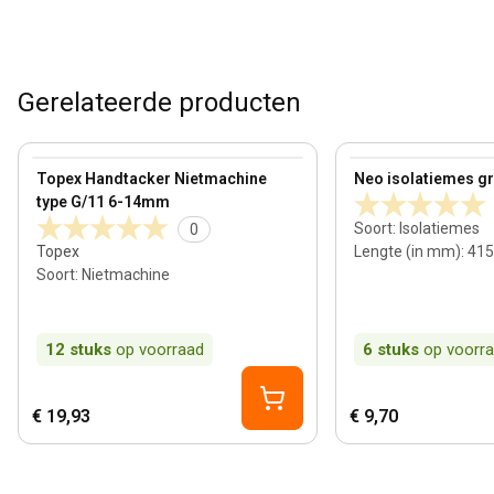
Gerelateerde producten
View product
View product
Topex Handtacker Nietmachine
Neo isolatiemes gro
type G/11 6-14mm
Soort
:
Isolatiemes
0
Topex
Lengte (in mm)
:
415
Soort
:
Nietmachine
12
stuks
op voorraad
6
stuks
op voorr
€ 19,93
€ 9,70