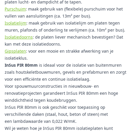
platen lucht- en dampdicht af te tapen.
Purschuim
: maak gebruik van (flexibele) purschuim voor het
vullen van aansluitingen (ca. 13m² per bus).
Isolatielijm
: maak gebruik van isolatielijm om platen tegen
muren, plafonds of onderling te verlijmen (ca. 10m² per bus).
Isolatiedoorns
: de platen liever mechanisch bevestigen? Dat
kan met deze isolatiedoorns.
Gipsplaten
: voor een mooie en strakke afwerking van je
isolatieklus.
InSus PIR 80mm
is ideaal voor de isolatie van buitenmuren
zoals houtskeletbouwmuren, gevels en prefabmuren en zorgt
voor een efficiënte en continue isolatielaag.
Voor spouwmuurconstructies in nieuwbouw- en
renovatieprojecten garandeert InSus PIR 80mm een hoge
winddichtheid tegen koudebruggen.
InSus PIR 80mm
is ook geschikt voor toepassing op
verschillende daken (staal, hout, beton of steen) met
een lambdawaarde van 0,022 W/mK.
Wil je weten hoe je InSus PIR 80mm isolatieplaten kunt