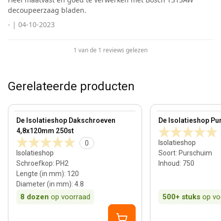
decoupeerzaag bladen.
-
|
04-10-2023
1 van de 1 reviews gelezen
Gerelateerde producten
100 mm
View product
View product
De Isolatieshop Dakschroeven
De Isolatieshop Pu
4,8x120mm 250st
Isolatieshop
0
Isolatieshop
Soort
:
Purschuim
Schroefkop
:
PH2
Inhoud
:
750
Lengte (in mm)
:
120
Diameter (in mm)
:
4.8
8
dozen
op voorraad
500+
stuks
op vo