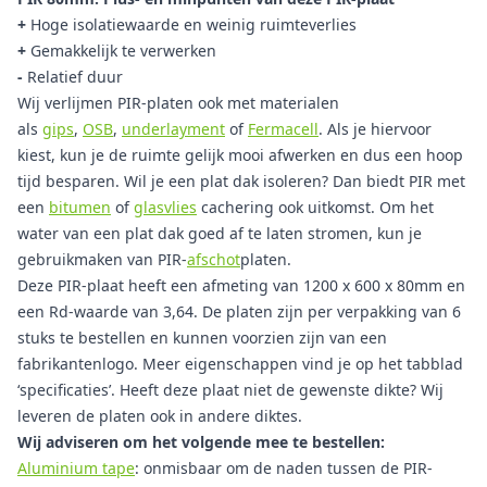
+
Hoge isolatiewaarde en weinig ruimteverlies
+
Gemakkelijk te verwerken
-
Relatief duur
Wij verlijmen PIR-platen ook met materialen
als
gips
,
OSB
,
underlayment
of
Fermacell
. Als je hiervoor
kiest, kun je de ruimte gelijk mooi afwerken en dus een hoop
tijd besparen. Wil je een plat dak isoleren? Dan biedt PIR met
een
bitumen
of
glasvlies
cachering ook uitkomst. Om het
water van een plat dak goed af te laten stromen, kun je
gebruikmaken van PIR-
afschot
platen.
Deze PIR-plaat heeft een afmeting van 1200 x 600 x 80mm en
een Rd-waarde van 3,64. De platen zijn per verpakking van 6
stuks te bestellen en kunnen voorzien zijn van een
fabrikantenlogo. Meer eigenschappen vind je op het tabblad
‘specificaties’. Heeft deze plaat niet de gewenste dikte? Wij
leveren de platen ook in andere diktes.
Wij adviseren om het volgende mee te bestellen:
Aluminium tape
: onmisbaar om de naden tussen de PIR-