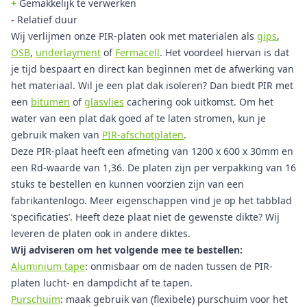
+
Gemakkelijk te verwerken
-
Relatief duur
Wij verlijmen onze PIR-platen ook met materialen als
gips
,
OSB
,
underlayment
of
Fermacell
. Het voordeel hiervan is dat
je tijd bespaart en direct kan beginnen met de afwerking van
het materiaal. Wil je een plat dak isoleren? Dan biedt PIR met
een
bitumen
of
glasvlies
cachering ook uitkomst. Om het
water van een plat dak goed af te laten stromen, kun je
gebruik maken van
PIR-afschotplaten
.
Deze PIR-plaat heeft een afmeting van 1200 x 600 x 30mm en
een Rd-waarde van 1,36. De platen zijn per verpakking van 16
stuks te bestellen en kunnen voorzien zijn van een
fabrikantenlogo. Meer eigenschappen vind je op het tabblad
‘specificaties’. Heeft deze plaat niet de gewenste dikte? Wij
leveren de platen ook in andere diktes.
Wij adviseren om het volgende mee te bestellen:
Aluminium tape
: onmisbaar om de naden tussen de PIR-
platen lucht- en dampdicht af te tapen.
Purschuim
: maak gebruik van (flexibele) purschuim voor het