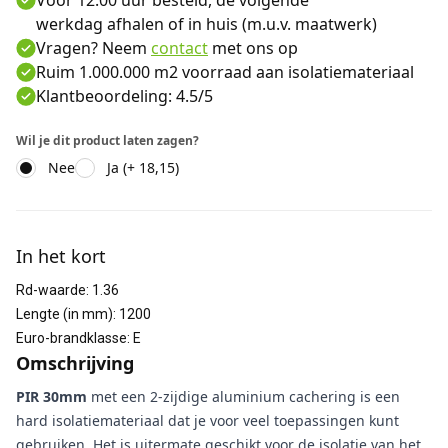
Voor 12:00 uur besteld, de volgende
werkdag afhalen of in huis (m.u.v. maatwerk)
Vragen? Neem
contact
met ons op
Ruim 1.000.000 m2 voorraad aan isolatiemateriaal
Klantbeoordeling: 4.5/5
Wil je dit product laten zagen?
Nee
Ja (+ 18,15)
Aanvullende informatie
In het kort
Rd-waarde
:
1.36
Lengte (in mm)
:
1200
Euro-brandklasse
:
E
Omschrijving
PIR 30mm
met een 2-zijdige aluminium cachering is een
hard isolatiemateriaal dat je voor veel toepassingen kunt
gebruiken. Het is uitermate geschikt voor de isolatie van het