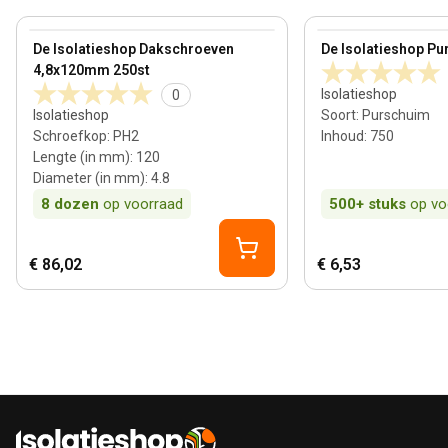
100 mm
View product
View product
De Isolatieshop Dakschroeven
De Isolatieshop Pu
4,8x120mm 250st
Isolatieshop
0
Isolatieshop
Soort
:
Purschuim
Schroefkop
:
PH2
Inhoud
:
750
Lengte (in mm)
:
120
Diameter (in mm)
:
4.8
8
dozen
op voorraad
500+
stuks
op vo
€ 86,02
€ 6,53