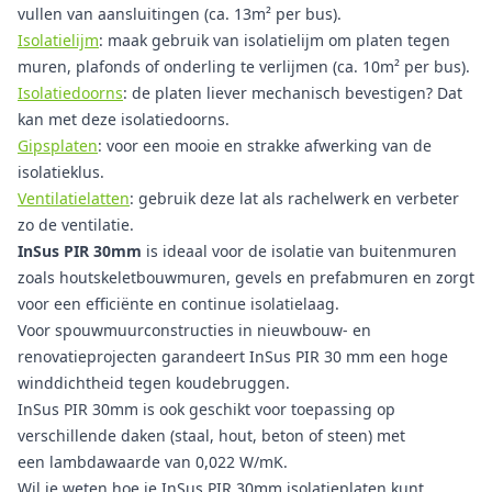
vullen van aansluitingen (ca. 13m² per bus).
Isolatielijm
: maak gebruik van isolatielijm om platen tegen
muren, plafonds of onderling te verlijmen (ca. 10m² per bus).
Isolatiedoorns
: de platen liever mechanisch bevestigen? Dat
kan met deze isolatiedoorns.
Gipsplaten
: voor een mooie en strakke afwerking van de
isolatieklus.
Ventilatielatten
: gebruik deze lat als rachelwerk en verbeter
zo de ventilatie.
InSus PIR 30mm
is ideaal voor de isolatie van buitenmuren
zoals houtskeletbouwmuren, gevels en prefabmuren en zorgt
voor een efficiënte en continue isolatielaag.
Voor spouwmuurconstructies in nieuwbouw- en
renovatieprojecten garandeert InSus PIR 30 mm een hoge
winddichtheid tegen koudebruggen.
InSus PIR 30mm
is ook geschikt voor toepassing op
verschillende daken (staal, hout, beton of steen) met
een lambdawaarde van 0,022 W/mK.
Wil je weten hoe je InSus PIR 30mm isolatieplaten kunt