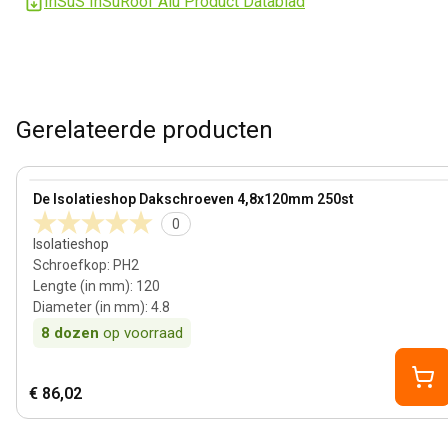
InSuS InSuRoof Alu Product Datablad
Gerelateerde producten
100 mm
View product
De Isolatieshop Dakschroeven 4,8x120mm 250st
0
Isolatieshop
Schroefkop
:
PH2
Lengte (in mm)
:
120
Diameter (in mm)
:
4.8
8
dozen
op voorraad
€ 86,02