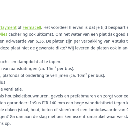
rlayment
of
Fermacell
. Het voordeel hiervan is dat je tijd bespaar
vlies
cachering ook uitkomst. Om het water van een plat dak goed 
n Rd-waarde van 6,36. De platen zijn per verpakking van 4 stuks t
 deze plaat niet de gewenste dikte? Wij leveren de platen ook in an
ucht- en dampdicht af te tapen.
 van aansluitingen (ca. 15m² per bus).
plafonds of onderling te verlijmen (ca. 10m² per bus).
lus.
e ventilatie.
als houtskeletbouwmuren, gevels en prefabmuren en zorgt voor een 
cten garandeert InSus PIR 140 mm een hoge winddichtheid tegen
ende daken (staal, hout, beton of steen) met een lambdawaarde van
igen? Ga dan aan de slag met ons kenniscentrumartikel waar we st
ns op.