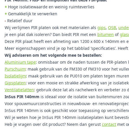
+
Hoge isolatiewaarde en weinig ruimteverlies
+
Gemakkelijk te verwerken
-
Relatief duur
Wij verlijmen PIR platen ook met materialen als
gips
,
OSB
,
unde
je een plat dak isoleren? Dan biedt PIR met een
bitumen
of
glas
Deze PIR plaat heeft een afmeting van 1200 x 600 x 140mm en ee
Meer eigenschappen vind je op het tabblad ‘specificaties’. Heeft
Wij adviseren om het volgende mee te bestellen:
Aluminium tape
: onmisbaar om de naden tussen de PIR-platen l
Purschuim
: maak gebruik van de FM330 of FM310 voor het vullen
Isolatielijm
: maak gebruik van de PU010 om platen tegen muren, 
Gipsplaten
: voor een mooie en strakke afwerking van je isolatiek
Ventilatielatten
: gebruik deze lat als rachelwerk en verbeter zo d
InSus PIR 140mm
is ideaal voor de isolatie van buitenmuren zo
Voor spouwmuurconstructies in nieuwbouw- en renovatieproje
InSus PIR 140mm
is ook geschikt voor toepassing op verschill
Wil je weten hoe je InSus PIR 140mm isolatieplaten kunt bevest
Heb je vragen over dit product? Neem dan gerust
contact
met o