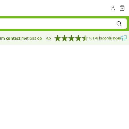
eem
contact
met ons op
4.5
10178 beoordelingen
140 mm