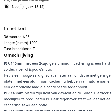
Nee
Ja (+ 18,15)
Aanvullende informatie
In het kort
Rd-waarde
:
6.36
Lengte (in mm)
:
1200
Euro-brandklasse
:
E
Omschrijving
PIR 140mm
met een 2-zijdige aluminium cachering is een hard is
zolder, vloer of (spouw)muur.
Het is een hoogwaardig isolatiemateriaal, omdat je met geringe
platen met een aluminium cachering hebben van nature namelij
een dampdichte laag die condensatie tegenhoudt.
PIR 140mm
platen zijn licht van gewicht en drukvast. Hierdoor 
moeilijker te produceren is. Daar tegenover staat wel dat het ee
cachering zeker een optie.
PIR 140mm: Plus- en minpunten van deze PIR-plaat