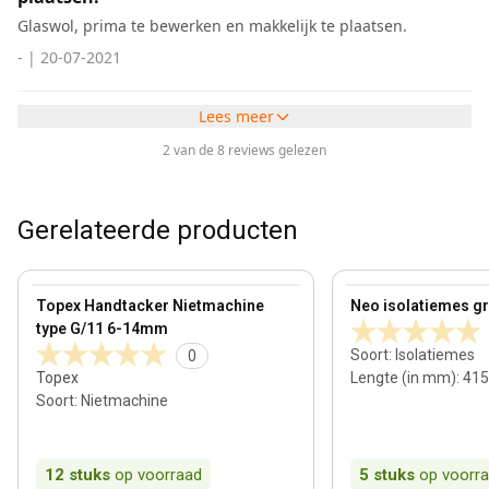
Glaswol, prima te bewerken en makkelijk te plaatsen.
-
|
20-07-2021
Lees meer
2 van de 8 reviews gelezen
Gerelateerde producten
View product
View product
Topex Handtacker Nietmachine
Neo isolatiemes gro
type G/11 6-14mm
Soort
:
Isolatiemes
0
Topex
Lengte (in mm)
:
415
Soort
:
Nietmachine
12
stuks
op voorraad
5
stuks
op voorr