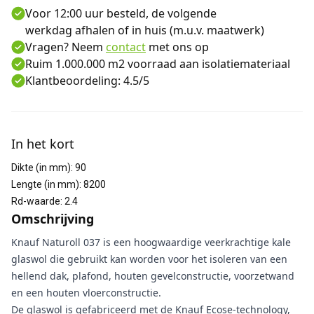
Voor 12:00 uur besteld, de volgende
werkdag afhalen of in huis (m.u.v. maatwerk)
Vragen? Neem
contact
met ons op
Ruim 1.000.000 m2 voorraad aan isolatiemateriaal
Klantbeoordeling: 4.5/5
Aanvullende informatie
In het kort
Dikte (in mm)
:
90
Lengte (in mm)
:
8200
Rd-waarde
:
2.4
Omschrijving
Knauf Naturoll 037 is een hoogwaardige veerkrachtige kale
glaswol die gebruikt kan worden voor het isoleren van een
hellend dak, plafond, houten gevelconstructie, voorzetwand
en een houten vloerconstructie.
De glaswol is gefabriceerd met de Knauf Ecose-technology,