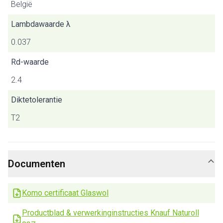
België
Lambdawaarde λ
0.037
Rd-waarde
2.4
Diktetolerantie
T2
Documenten
Komo certificaat Glaswol
Productblad & verwerkinginstructies Knauf Naturoll