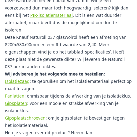
deze waarde al met een plaat van 70mm. Wil je een
voorzetwand dun maar toch hoogwaardig isoleren? Kijk dan
eens bij het
PIR-isolatiemateriaal
. Dit is een wat duurder
alternatief, maar biedt dus de mogelijkheid om dun te
isoleren.
Deze Knauf Naturoll 037 glaswolrol heeft een afmeting van
8200x580x90mm en een Rd-waarde van 2,40. Meer
eigenschappen vind je op het tabblad ‘specificaties’. Heeft
deze plaat niet de gewenste dikte? Wij leveren de Naturoll
037 ook in andere diktes.
Wij adviseren je het volgende mee te bestellen:
Isolatiezaag
: te gebruiken om het isolatiemateriaal perfect op
maat te zagen.
Panlatten
: onmisbaar tijdens de afwerking van je isolatieklus.
Gipsplaten
: voor een mooie en strakke afwerking van je
isolatieklus.
Gipsplaatschroeven
: om je gipsplaten te bevestigen tegen
het isolatiemateriaal.
Heb je vragen over dit product? Neem dan