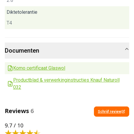
2.8
Diktetolerantie
T4
Documenten
Komo certificaat Glaswol
Productblad & verwerkinginstructies Knauf Naturoll
032
Reviews
6
Schrijf review
9.7
/ 10