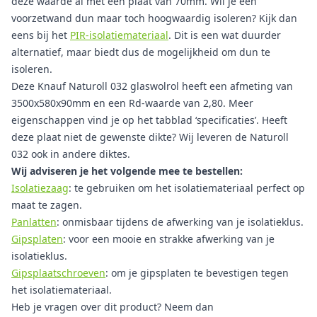
deze waarde al met een plaat van 70mm. Wil je een
voorzetwand dun maar toch hoogwaardig isoleren? Kijk dan
eens bij het
PIR-isolatiemateriaal
. Dit is een wat duurder
alternatief, maar biedt dus de mogelijkheid om dun te
isoleren.
Deze Knauf Naturoll 032 glaswolrol heeft een afmeting van
3500x580x90mm en een Rd-waarde van 2,80. Meer
eigenschappen vind je op het tabblad ‘specificaties’. Heeft
deze plaat niet de gewenste dikte? Wij leveren de Naturoll
032 ook in andere diktes.
Wij adviseren je het volgende mee te bestellen:
Isolatiezaag
: te gebruiken om het isolatiemateriaal perfect op
maat te zagen.
Panlatten
: onmisbaar tijdens de afwerking van je isolatieklus.
Gipsplaten
: voor een mooie en strakke afwerking van je
isolatieklus.
Gipsplaatschroeven
: om je gipsplaten te bevestigen tegen
het isolatiemateriaal.
Heb je vragen over dit product? Neem dan