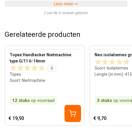
Lees meer
2 van de 6 reviews gelezen
Gerelateerde producten
View product
View product
Topex Handtacker Nietmachine
Neo isolatiemes gro
type G/11 6-14mm
Soort
:
Isolatiemes
0
Topex
Lengte (in mm)
:
415
Soort
:
Nietmachine
12
stuks
op voorraad
3
stuks
op voorr
€ 19,93
€ 9,70