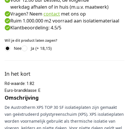
Voor 12:00 uur besteld, de volgende
werkdag afhalen of in huis (m.u.v. maatwerk)
Vragen? Neem
contact
met ons op
Ruim 1.000.000 m2 voorraad aan isolatiemateriaal
Klantbeoordeling: 4.5/5
Wil je dit product laten zagen?
Nee
Ja (+ 18,15)
Aanvullende informatie
In het kort
Rd-waarde
:
1.82
Euro-brandklasse
:
E
Omschrijving
De Austrotherm XPS TOP 30 SF isolatieplaten zijn gemaakt
van geëxtrudeerd polystyreenschuim (XPS). XPS isolatieplaten
worden voornamelijk gebruikt als thermische isolatie van
vloeren, kelders en platte daken. Voor platte daken geldt wel