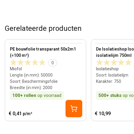
Gerelateerde producten
View product
View product
PE bouwfolie transparant 50x2m1
De Isolatieshop Is
(=100 m²)
isolatielijm 750ml
0
Miofol
Isolatieshop
Lengte (in mm)
:
50000
Soort
:
Isolatielijm
Soort
:
Beschermingsfolie
Karakter
:
750
Breedte (in mm)
:
2000
100+
rollen
op voorraad
500+
stuks
op vo
€ 0,41
€ 10,99
p/m²