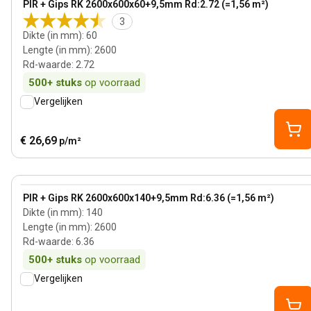
PIR + Gips RK 2600x600x60+9,5mm Rd:2.72 (=1,56 m²)
3
Dikte (in mm)
:
60
Lengte (in mm)
:
2600
Rd-waarde
:
2.72
500+
stuks
op voorraad
Vergelijken
€ 26,69
p/m²
140 mm
View product
PIR + Gips RK 2600x600x140+9,5mm Rd:6.36 (=1,56 m²)
Dikte (in mm)
:
140
Lengte (in mm)
:
2600
Rd-waarde
:
6.36
500+
stuks
op voorraad
Vergelijken