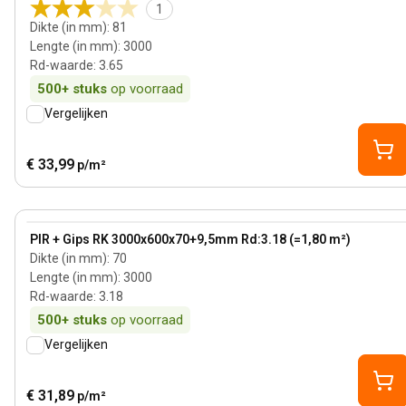
1
Dikte (in mm)
:
81
Lengte (in mm)
:
3000
Rd-waarde
:
3.65
500+
stuks
op voorraad
Vergelijken
€ 33,99
p/m²
70 mm
View product
PIR + Gips RK 3000x600x70+9,5mm Rd:3.18 (=1,80 m²)
Dikte (in mm)
:
70
Lengte (in mm)
:
3000
Rd-waarde
:
3.18
500+
stuks
op voorraad
Vergelijken
€ 31,89
p/m²