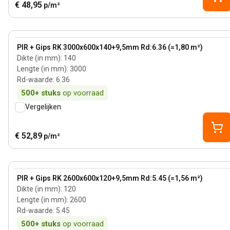
€ 48,95
p/m²
140 mm
View product
PIR + Gips RK 3000x600x140+9,5mm Rd:6.36 (=1,80 m²)
Dikte (in mm)
:
140
Lengte (in mm)
:
3000
Rd-waarde
:
6.36
500+
stuks
op voorraad
Vergelijken
€ 52,89
p/m²
120 mm
View product
PIR + Gips RK 2600x600x120+9,5mm Rd:5.45 (=1,56 m²)
Dikte (in mm)
:
120
Lengte (in mm)
:
2600
Rd-waarde
:
5.45
500+
stuks
op voorraad