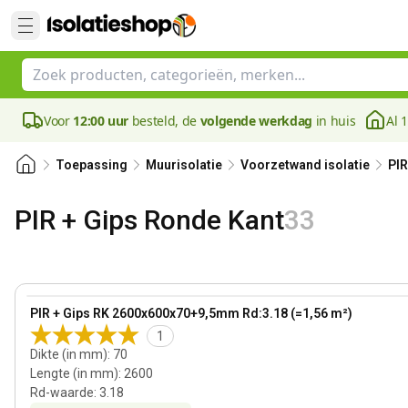
Voor
12:00 uur
besteld, de
volgende werkdag
in huis
Al 
Toepassing
Muurisolatie
Voorzetwand isolatie
PIR
PIR + Gips Ronde Kant
33
70 mm
View product
PIR + Gips RK 2600x600x70+9,5mm Rd:3.18 (=1,56 m²)
1
Dikte (in mm)
:
70
Lengte (in mm)
:
2600
Rd-waarde
:
3.18