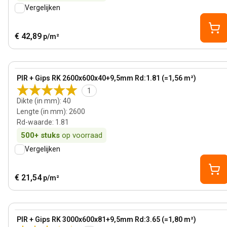
Vergelijken
€ 42,89
p/m²
40 mm
View product
PIR + Gips RK 2600x600x40+9,5mm Rd:1.81 (=1,56 m²)
1
Dikte (in mm)
:
40
Lengte (in mm)
:
2600
Rd-waarde
:
1.81
500+
stuks
op voorraad
Vergelijken
€ 21,54
p/m²
81 mm
View product
PIR + Gips RK 3000x600x81+9,5mm Rd:3.65 (=1,80 m²)