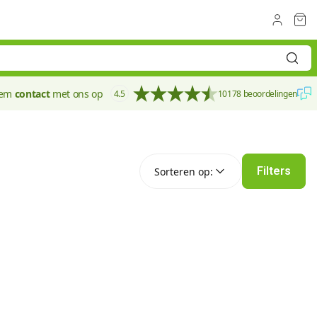
eem
contact
met ons op
4.5
10178 beoordelingen
Sorteren op:
Filters
Sorteren op: