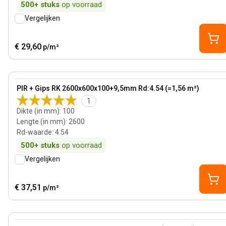
500+
stuks
op voorraad
Vergelijken
€ 29,60
p/m²
100 mm
View product
PIR + Gips RK 2600x600x100+9,5mm Rd:4.54 (=1,56 m²)
1
Dikte (in mm)
:
100
Lengte (in mm)
:
2600
Rd-waarde
:
4.54
500+
stuks
op voorraad
Vergelijken
€ 37,51
p/m²
60 mm
View product