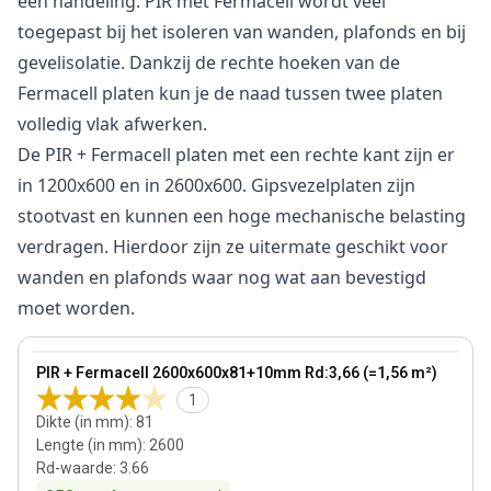
één handeling. PIR met Fermacell wordt veel
toegepast bij het isoleren van wanden, plafonds en bij
gevelisolatie. Dankzij de rechte hoeken van de
Fermacell platen kun je de naad tussen twee platen
volledig vlak afwerken.
De PIR + Fermacell platen met een rechte kant zijn er
in 1200x600 en in 2600x600. Gipsvezelplaten zijn
stootvast en kunnen een hoge mechanische belasting
verdragen. Hierdoor zijn ze uitermate geschikt voor
wanden en plafonds waar nog wat aan bevestigd
moet worden.
81 mm
View product
PIR + Fermacell 2600x600x81+10mm Rd:3,66 (=1,56 m²)
1
Dikte (in mm)
:
81
Lengte (in mm)
:
2600
Rd-waarde
:
3.66