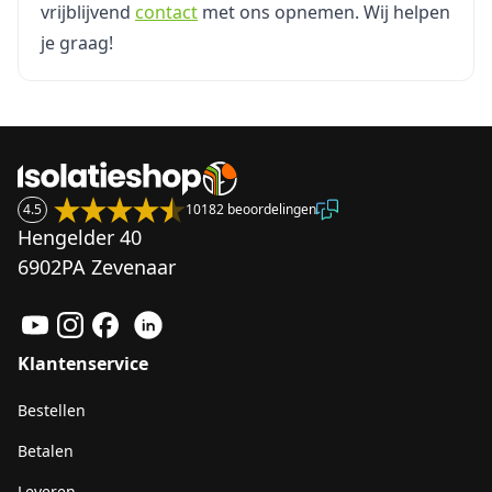
vrijblijvend
contact
met ons opnemen. Wij helpen
je graag!
4.5
10182 beoordelingen
Hengelder 40
6902PA Zevenaar
Klantenservice
Bestellen
Betalen
Leveren