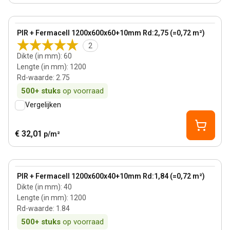
60 mm
View product
PIR + Fermacell 1200x600x60+10mm Rd:2,75 (=0,72 m²)
2
Dikte (in mm)
:
60
Lengte (in mm)
:
1200
Rd-waarde
:
2.75
500+
stuks
op voorraad
Vergelijken
€ 32,01
p/m²
40 mm
View product
PIR + Fermacell 1200x600x40+10mm Rd:1,84 (=0,72 m²)
Dikte (in mm)
:
40
Lengte (in mm)
:
1200
Rd-waarde
:
1.84
500+
stuks
op voorraad