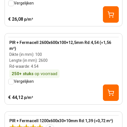
Vergelijken
€ 26,08
p/m²
100 mm
View product
PIR + Fermacell 2600x600x100+12,5mm Rd:4,54 (=1,56
m²)
Dikte (in mm)
:
100
Lengte (in mm)
:
2600
Rd-waarde
:
4.54
250+
stuks
op voorraad
Vergelijken
€ 44,12
p/m²
30 mm
View product
PIR + Fermacell 1200x600x30+10mm Rd:1,39 (=0,72 m²)