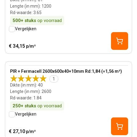
Lengte (in mm)
:
1200
Rd-waarde
:
3.65
500+
stuks
op voorraad
Vergelijken
€ 34,15
p/m²
40 mm
View product
PIR + Fermacell 2600x600x40+10mm Rd:1,84 (=1,56 m²)
1
Dikte (in mm)
:
40
Lengte (in mm)
:
2600
Rd-waarde
:
1.84
250+
stuks
op voorraad
Vergelijken
€ 27,10
p/m²