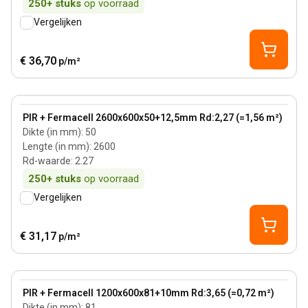
250+
stuks
op voorraad
Vergelijken
€ 36,70
p/m²
50 mm
View product
PIR + Fermacell 2600x600x50+12,5mm Rd:2,27 (=1,56 m²)
Dikte (in mm)
:
50
Lengte (in mm)
:
2600
Rd-waarde
:
2.27
250+
stuks
op voorraad
Vergelijken
€ 31,17
p/m²
81 mm
View product
PIR + Fermacell 1200x600x81+10mm Rd:3,65 (=0,72 m²)
Dikte (in mm)
:
81