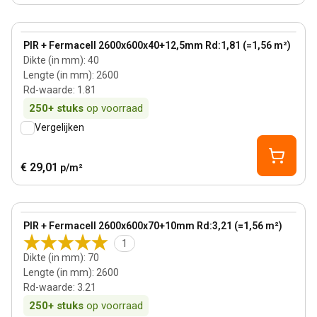
40 mm
View product
PIR + Fermacell 2600x600x40+12,5mm Rd:1,81 (=1,56 m²)
Dikte (in mm)
:
40
Lengte (in mm)
:
2600
Rd-waarde
:
1.81
250+
stuks
op voorraad
Vergelijken
€ 29,01
p/m²
70 mm
View product
PIR + Fermacell 2600x600x70+10mm Rd:3,21 (=1,56 m²)
1
Dikte (in mm)
:
70
Lengte (in mm)
:
2600
Rd-waarde
:
3.21
250+
stuks
op voorraad