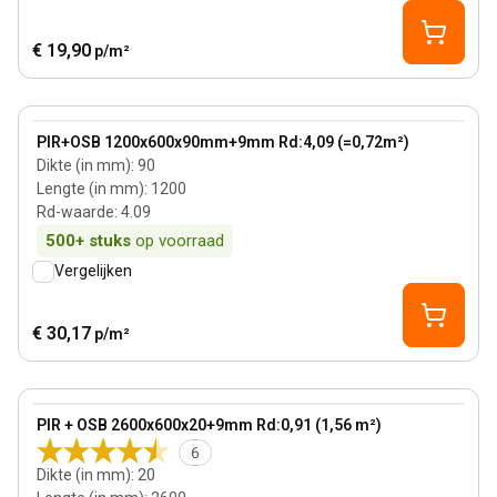
€ 19,90
p/m²
90 mm
View product
PIR+OSB 1200x600x90mm+9mm Rd:4,09 (=0,72m²)
Dikte (in mm)
:
90
Lengte (in mm)
:
1200
Rd-waarde
:
4.09
500+
stuks
op voorraad
Vergelijken
€ 30,17
p/m²
20 mm
View product
PIR + OSB 2600x600x20+9mm Rd:0,91 (1,56 m²)
6
Dikte (in mm)
:
20