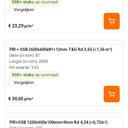
500+
stuks
op voorraad
Vergelijken
€ 23,29
p/m²
81 mm
View product
PIR + OSB 2600x600x81+12mm T&G Rd:3,65 (=1,56 m²)
Dikte (in mm)
:
81
Lengte (in mm)
:
2600
Rd-waarde
:
3.65
500+
stuks
op voorraad
Vergelijken
€ 30,65
p/m²
100 mm
View product
PIR+OSB 1200x600x100mm+9mm Rd:4,54 (=0,72m²)