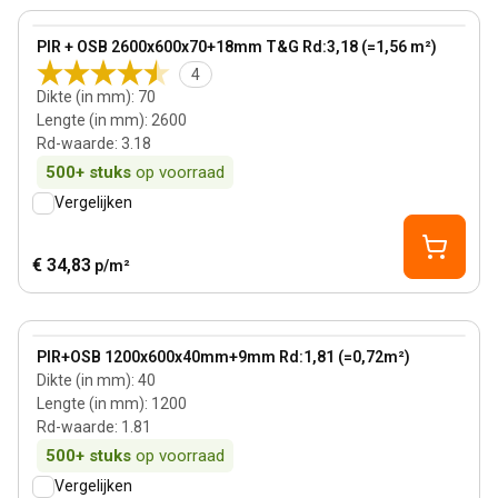
View product
PIR + OSB 2600x600x70+18mm T&G Rd:3,18 (=1,56 m²)
4
Dikte (in mm)
:
70
Lengte (in mm)
:
2600
Rd-waarde
:
3.18
500+
stuks
op voorraad
Vergelijken
€ 34,83
p/m²
40 mm
View product
PIR+OSB 1200x600x40mm+9mm Rd:1,81 (=0,72m²)
Dikte (in mm)
:
40
Lengte (in mm)
:
1200
Rd-waarde
:
1.81
500+
stuks
op voorraad
Vergelijken