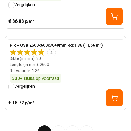
Vergelijken
€ 36,83
p/m²
30 mm
View product
PIR + OSB 2600x600x30+9mm Rd:1,36 (=1,56 m²)
4
Dikte (in mm)
:
30
Lengte (in mm)
:
2600
Rd-waarde
:
1.36
500+
stuks
op voorraad
Vergelijken
€ 18,72
p/m²