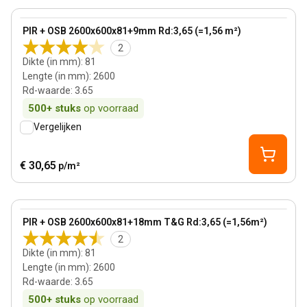
View product
PIR + OSB 2600x600x81+9mm Rd:3,65 (=1,56 m²)
Bestseller
2
Dikte (in mm)
:
81
Lengte (in mm)
:
2600
Rd-waarde
:
3.65
500+
stuks
op voorraad
Vergelijken
€ 30,65
p/m²
81 mm
View product
PIR + OSB 2600x600x81+18mm T&G Rd:3,65 (=1,56m²)
2
Dikte (in mm)
:
81
Lengte (in mm)
:
2600
Rd-waarde
:
3.65
500+
stuks
op voorraad