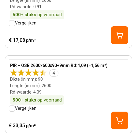
Lengte (in mm)
:
2600
Rd-waarde
:
0.91
500+
stuks
op voorraad
Vergelijken
€ 17,08
p/m²
90 mm
View product
PIR + OSB 2600x600x90+9mm Rd:4,09 (=1,56 m²)
4
Dikte (in mm)
:
90
Lengte (in mm)
:
2600
Rd-waarde
:
4.09
500+
stuks
op voorraad
Vergelijken
€ 33,35
p/m²
81 mm