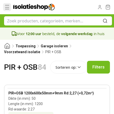
Voor
12:00 uur
besteld, de
volgende werkdag
in huis
Toepassing
Garage isoleren
PIR + OSB
Voorzetwand isolatie
Sorteren op:
PIR + OSB
84
Filters
Sorteren op:
50 mm
View product
PIR+OSB 1200x600x50mm+9mm Rd:2,27 (=0,72m²)
Dikte (in mm)
:
50
Lengte (in mm)
:
1200
Rd-waarde
:
2.27