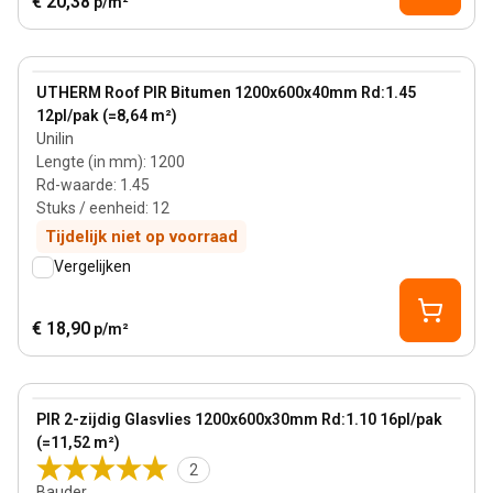
€ 20,38
p/m²
40 mm
View product
UTHERM Roof PIR Bitumen 1200x600x40mm Rd:1.45
12pl/pak (=8,64 m²)
Unilin
Lengte (in mm)
:
1200
Rd-waarde
:
1.45
Stuks / eenheid
:
12
Tijdelijk niet op voorraad
Vergelijken
€ 18,90
p/m²
30 mm
View product
PIR 2-zijdig Glasvlies 1200x600x30mm Rd:1.10 16pl/pak
(=11,52 m²)
2
Bauder