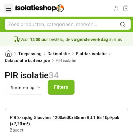
Voor
12:00 uur
besteld, de
volgende werkdag
in huis
Toepassing
Dakisolatie
Platdak isolatie
PIR isolatie
Dakisolatie buitenzijde
PIR isolatie
34
Sorteren op:
Filters
Sorteren op:
50 mm
View product
PIR 2-zijdig Glasvlies 1200x600x50mm Rd:1.85 10pl/pak
(=7,20 m²)
Bauder