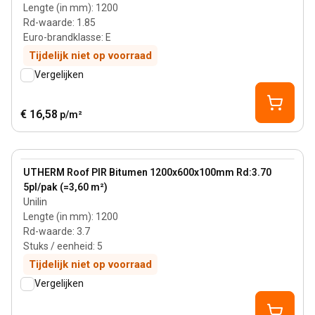
Lengte (in mm)
:
1200
Rd-waarde
:
1.85
Euro-brandklasse
:
E
Tijdelijk niet op voorraad
Vergelijken
€ 16,58
p/m²
100 mm
View product
UTHERM Roof PIR Bitumen 1200x600x100mm Rd:3.70
5pl/pak (=3,60 m²)
Unilin
Lengte (in mm)
:
1200
Rd-waarde
:
3.7
Stuks / eenheid
:
5
Tijdelijk niet op voorraad
Vergelijken