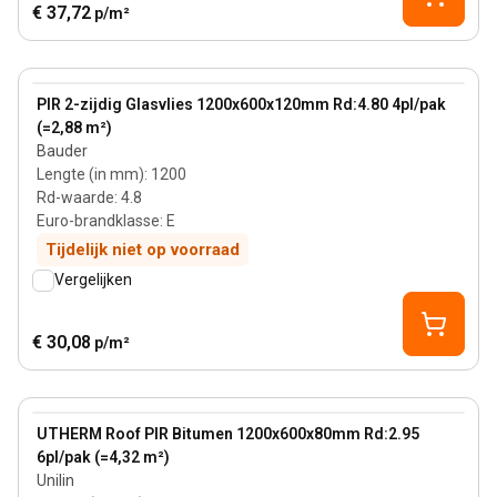
€ 37,72
p/m²
120 mm
View product
PIR 2-zijdig Glasvlies 1200x600x120mm Rd:4.80 4pl/pak
(=2,88 m²)
Bauder
Lengte (in mm)
:
1200
Rd-waarde
:
4.8
Euro-brandklasse
:
E
Tijdelijk niet op voorraad
Vergelijken
€ 30,08
p/m²
80 mm
View product
UTHERM Roof PIR Bitumen 1200x600x80mm Rd:2.95
6pl/pak (=4,32 m²)
Unilin