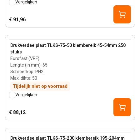
Vergelijken
€ 91,96
50 mm
View product
Drukverdeelplaat TLKS-75-50 klembereik 45-54mm 250
stuks
Eurofast (VRF)
Lengte (in mm)
:
65
Schroefkop
:
PH2
Max. dikte
:
50
Tijdelijk niet op voorraad
Vergelijken
€ 88,12
80 mm
View product
Drukverdeelplaat TLKS-75-200 klembereik 195-204mm