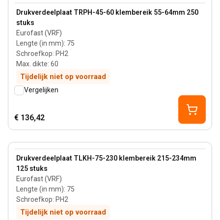
View product
Drukverdeelplaat TRPH-45-60 klembereik 55-64mm 250
stuks
Eurofast (VRF)
Lengte (in mm)
:
75
Schroefkop
:
PH2
Max. dikte
:
60
Tijdelijk niet op voorraad
Vergelijken
€ 136,42
View product
Drukverdeelplaat TLKH-75-230 klembereik 215-234mm
125 stuks
Eurofast (VRF)
Lengte (in mm)
:
75
Schroefkop
:
PH2
Tijdelijk niet op voorraad