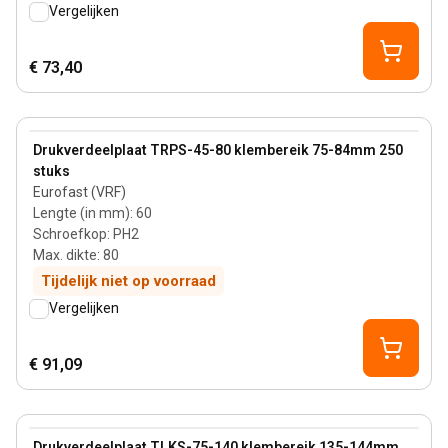
Vergelijken
€ 73,40
80 mm
View product
Drukverdeelplaat TRPS-45-80 klembereik 75-84mm 250
stuks
Eurofast (VRF)
Lengte (in mm)
:
60
Schroefkop
:
PH2
Max. dikte
:
80
Tijdelijk niet op voorraad
Vergelijken
€ 91,09
80 mm
View product
Drukverdeelplaat TLKS-75-140 klembereik 135-144mm