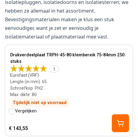
isolatiepluggen, isolatiedoorns en isolatiesterren; we
hebben ze allemaal in het assortiment.
Bevestigingsmaterialen maken je klus een stuk
eenvoudiger, want je zet er eenvoudig je
isolatiemateriaal of plaatmateriaal mee vast.
80 mm
View product
Drukverdeelplaat TRPH-45-80 klembereik 75-84mm 250
stuks
1
Eurofast (VRF)
Lengte (in mm)
:
65
Schroefkop
:
PH2
Max. dikte
:
80
Tijdelijk niet op voorraad
Vergelijken
€ 143,55