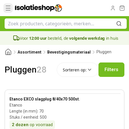
Voor
12:00 uur
besteld, de
volgende werkdag
in huis
Pluggen
Assortiment
Bevestigingsmateriaal
Sorteren op:
Pluggen
28
Filters
Sorteren op:
View product
Etanco EXCO slagplug 8/40x70 500st.
Etanco
Lengte (in mm)
:
70
Stuks / eenheid
:
500
2
dozen
op voorraad