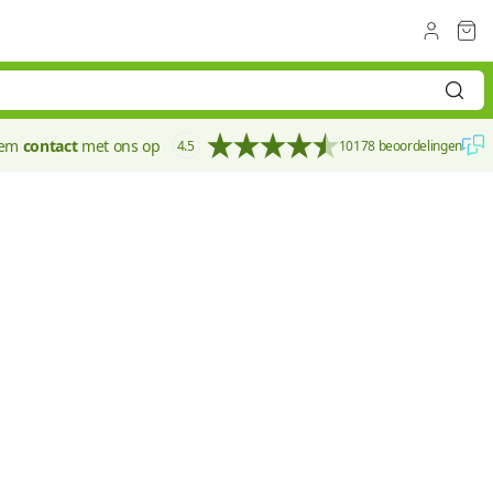
eem
contact
met ons op
4.5
10178 beoordelingen
15 mm