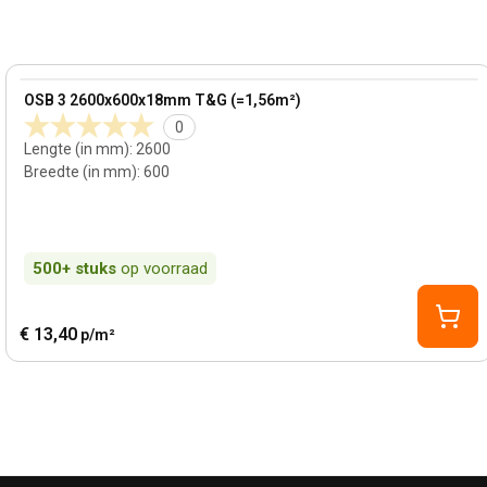
View product
OSB 3 2600x600x18mm T&G (=1,56m²)
0
Lengte (in mm)
:
2600
Breedte (in mm)
:
600
500+
stuks
op voorraad
€ 13,40
p/m²