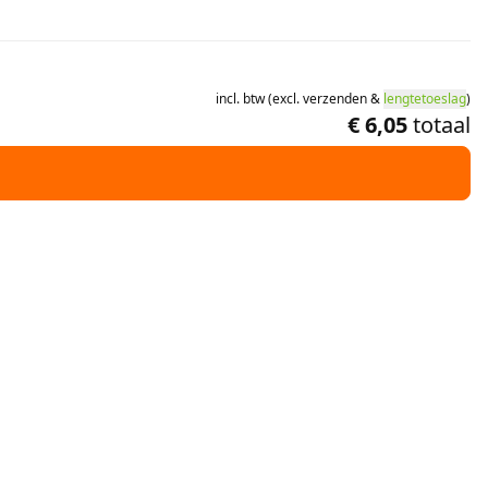
incl.
btw
(
excl.
verzenden
&
lengtetoeslag
)
€ 6,05
totaal