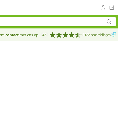
eem
contact
met ons op
4.5
10182 beoordelingen