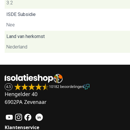
3.2
ISDE Subsidie
Nee
Land van herkomst
Nederland
4.5
10182 beoordelingen
Hengelder 40
6902PA Zevenaar
Klantenservice