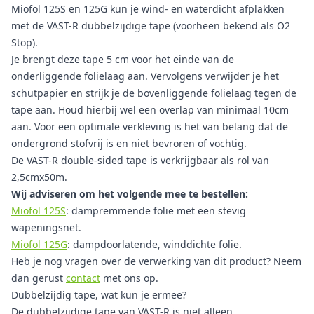
Miofol 125S en 125G kun je wind- en waterdicht afplakken
met de VAST-R dubbelzijdige tape (voorheen bekend als O2
Stop).
Je brengt deze tape 5 cm voor het einde van de
onderliggende folielaag aan. Vervolgens verwijder je het
schutpapier en strijk je de bovenliggende folielaag tegen de
tape aan. Houd hierbij wel een overlap van minimaal 10cm
aan. Voor een optimale verkleving is het van belang dat de
ondergrond stofvrij is en niet bevroren of vochtig.
De VAST-R double-sided tape is verkrijgbaar als rol van
2,5cmx50m.
Wij adviseren om het volgende mee te bestellen:
Miofol 125S
: dampremmende folie met een stevig
wapeningsnet.
Miofol 125G
: dampdoorlatende, winddichte folie.
Heb je nog vragen over de verwerking van dit product? Neem
dan gerust
contact
met ons op.
Dubbelzijdig tape, wat kun je ermee?
De dubbelzijdige tape van VAST-R is niet alleen