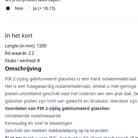
Nee
Ja (+ 18,15)
Aanvullende informatie
In het kort
Lengte (in mm)
:
1200
Rd-waarde
:
2.2
Stuks / eenheid
:
8
Omschrijving
PIR 2-zijdig gebitumeerd glasvlies is een hard isolatiemateriaal
Het is een hoogwaardig isolatiemateriaal, omdat u met geringe d
platen uitstekend geschikt voor het isoleren van een plat dak
glasvlies platen zijn licht van gewicht en drukvast. Hierdoor zij
Voordelen van PIR 2-zijdig gebitumeerd glasvlies:
Uitstekende isolatiewaarde
Eenvoudig en snel te bevestigen
Geschikt om meteen dakbedekking op te branden
*Let op:
Kiest u voor PVC, dan kunt u dit alleen mechanisch of 