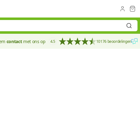
eem
contact
met ons op
4.5
10176 beoordelingen
60 mm