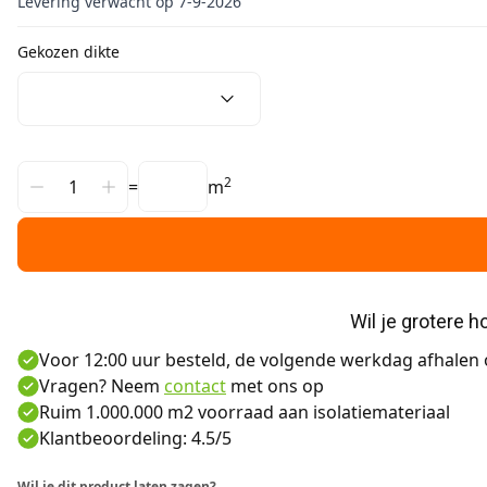
Levering verwacht op 7-9-2026
Gekozen dikte
2
=
m
Wil je grotere 
Voor 12:00 uur besteld, de volgende werkdag afhalen o
Vragen? Neem
contact
met ons op
Ruim 1.000.000 m2 voorraad aan isolatiemateriaal
Klantbeoordeling: 4.5/5
Wil je dit product laten zagen?