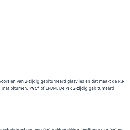
voorzien van 2-zijdig gebitumeerd glasvlies en dat maakt de PIR
g met bitumen,
PVC*
of EPDM. De PIR 2-zijdig gebitumeerd
ale scheidingslaag voor PVC-dakbedekking. Verlijmen van PVC op