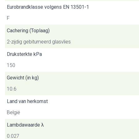
Eurobrandklasse volgens EN 13501-1
F
Cachering (Toplaag)
2-zijdig gebitumeerd glasvlies
Druksterkte kPa
150
Gewicht (in kg)
10.6
Land van herkomst
België
Lambdawaarde λ
0.027