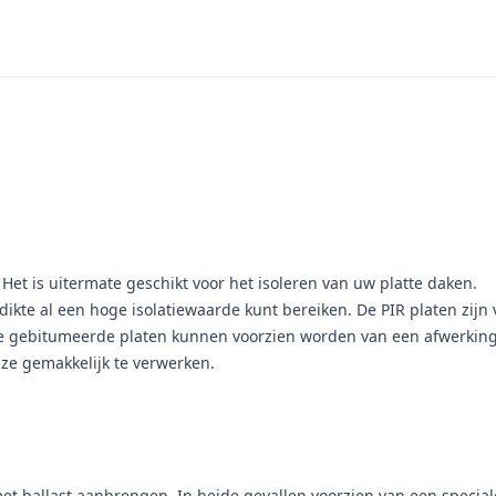
. Het is uitermate geschikt voor het isoleren van uw platte daken.
ikte al een hoge isolatiewaarde kunt bereiken. De PIR platen zijn 
. De gebitumeerde platen kunnen voorzien worden van een afwerkin
n ze gemakkelijk te verwerken.
met ballast aanbrengen. In beide gevallen voorzien van een speci