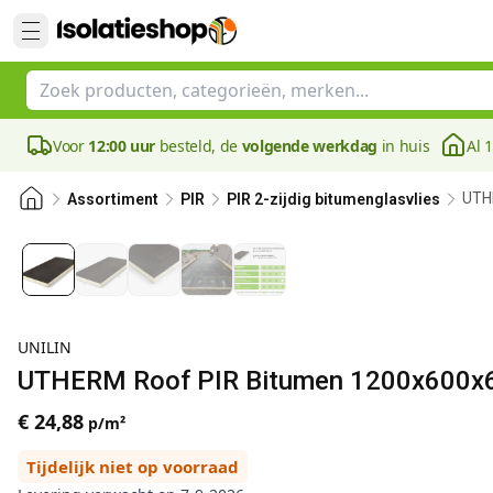
Voor
12:00 uur
besteld, de
volgende werkdag
in huis
Al 
UTH
Assortiment
PIR
PIR 2-zijdig bitumenglasvlies
UNILIN
UTHERM Roof PIR Bitumen 1200x600x60
€ 24,88
p/m²
Tijdelijk niet op voorraad