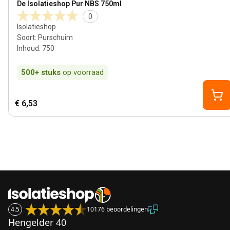
De Isolatieshop Pur NBS 750ml
0
Isolatieshop
Soort
:
Purschuim
Inhoud
:
750
500+
stuks
op voorraad
€ 6,53
4.5
10176 beoordelingen
Hengelder 40