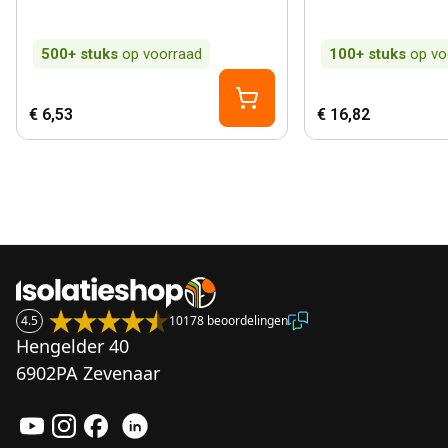
500+
stuks
op voorraad
100+
stuks
op vo
€ 6,53
€ 16,82
4.5
10178 beoordelingen
Hengelder 40
6902PA Zevenaar