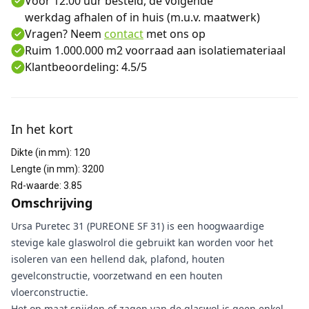
Voor 12:00 uur besteld, de volgende
werkdag afhalen of in huis (m.u.v. maatwerk)
Vragen? Neem
contact
met ons op
Ruim 1.000.000 m2 voorraad aan isolatiemateriaal
Klantbeoordeling: 4.5/5
Aanvullende informatie
In het kort
Dikte (in mm)
:
120
Lengte (in mm)
:
3200
Rd-waarde
:
3.85
Omschrijving
Ursa Puretec 31 (PUREONE SF 31) is een hoogwaardige
stevige kale glaswolrol die gebruikt kan worden voor het
isoleren van een hellend dak, plafond, houten
gevelconstructie, voorzetwand en een houten
vloerconstructie.
Het op maat snijden of zagen van de glaswol is geen enkel