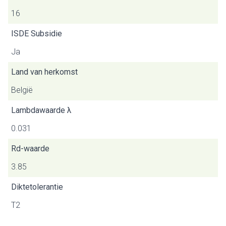
16
ISDE Subsidie
Ja
Land van herkomst
België
Lambdawaarde λ
0.031
Rd-waarde
3.85
Diktetolerantie
T2