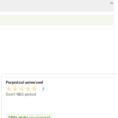
View product
Purpistool universeel
0
Soort
:
NBS-pistool
100+
stuks
op voorraad