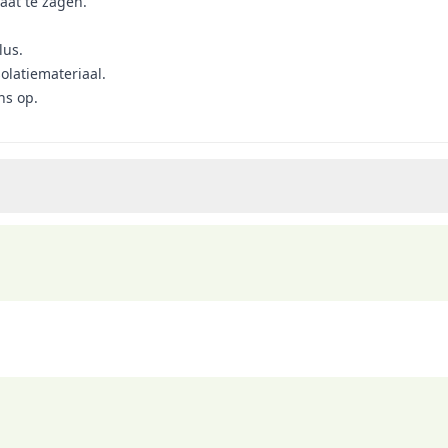
aat te zagen.
lus.
olatiemateriaal.
ns op.