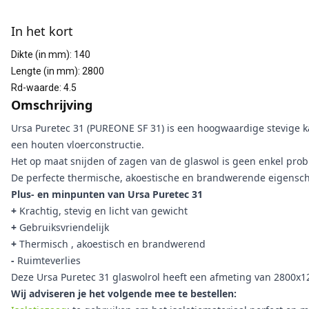
Aanvullende informatie
In het kort
Dikte (in mm)
:
140
Lengte (in mm)
:
2800
Rd-waarde
:
4.5
Omschrijving
Ursa Puretec 31 (PUREONE SF 31) is een hoogwaardige stevige ka
een houten vloerconstructie.
Het op maat snijden of zagen van de glaswol is geen enkel prob
De perfecte thermische, akoestische en brandwerende eigensch
Plus- en minpunten van Ursa Puretec 31
+
Krachtig, stevig en licht van gewicht
+
Gebruiksvriendelijk
+
Thermisch , akoestisch en brandwerend
-
Ruimteverlies
Deze Ursa Puretec 31 glaswolrol heeft een afmeting van 2800x1
Wij adviseren je het volgende mee te bestellen: