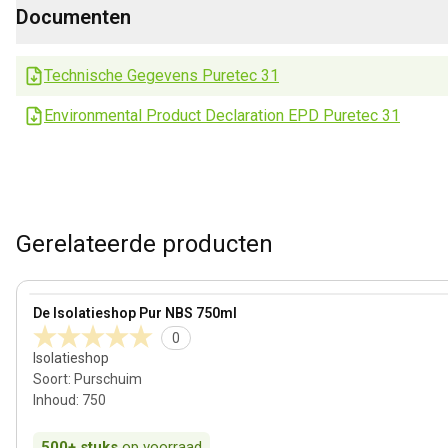
Documenten
Technische Gegevens Puretec 31
Environmental Product Declaration EPD Puretec 31
Gerelateerde producten
View product
De Isolatieshop Pur NBS 750ml
0
Isolatieshop
Soort
:
Purschuim
Inhoud
:
750
500+
stuks
op voorraad