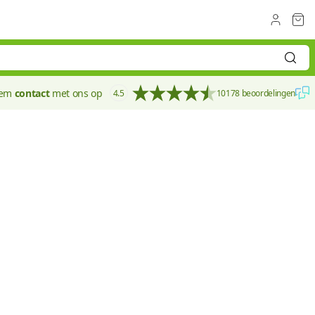
eem
contact
met ons op
4.5
10178 beoordelingen
140 mm