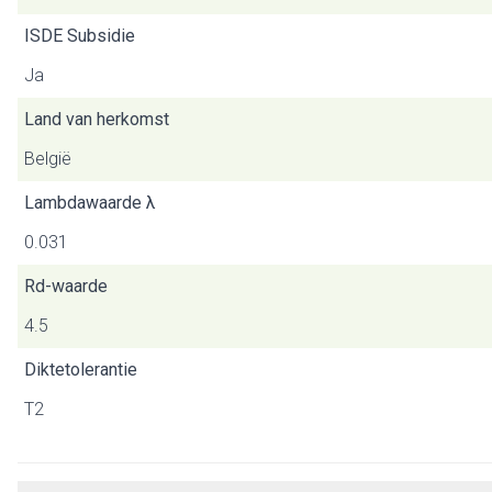
ISDE Subsidie
Ja
Land van herkomst
België
Lambdawaarde λ
0.031
Rd-waarde
4.5
Diktetolerantie
T2