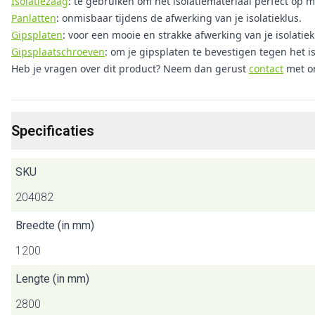
Isolatiezaag
: te gebruiken om het isolatiemateriaal perfect op m
Panlatten
: onmisbaar tijdens de afwerking van je isolatieklus.
Gipsplaten
: voor een mooie en strakke afwerking van je isolatiek
Gipsplaatschroeven
: om je gipsplaten te bevestigen tegen het is
Heb je vragen over dit product? Neem dan gerust
contact
met o
Specificaties
SKU
204082
Breedte (in mm)
1200
Lengte (in mm)
2800