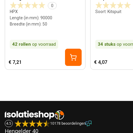
0
HPX
Soort
:
Kitspuit
Lengte (in mm)
:
90000
Breedte (in mm)
:
50
42
rollen
op voorraad
34
stuks
op voor
€ 7,21
€ 4,07
4.5
10178 beoordelingen
Hengelder 40