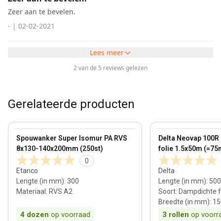
Zeer aan te bevelen.
-
|
02-02-2021
Lees meer
2 van de 5 reviews gelezen
Gerelateerde producten
140 mm
View product
View product
Spouwanker Super Isomur PA RVS
Delta Neovap 100R
8x130-140x200mm (250st)
folie 1.5x50m (=75
0
Etanco
Delta
Lengte (in mm)
:
300
Lengte (in mm)
:
500
Materiaal
:
RVS A2
Soort
:
Dampdichte f
Breedte (in mm)
:
15
4
dozen
op voorraad
3
rollen
op voorr