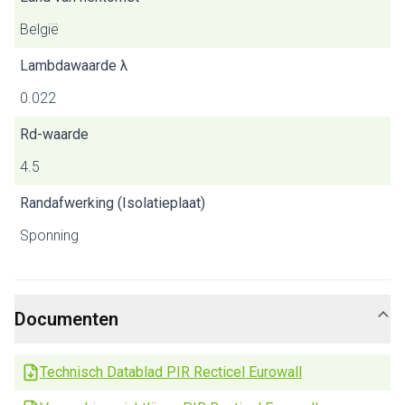
België
Lambdawaarde λ
0.022
Rd-waarde
4.5
Randafwerking (Isolatieplaat)
Sponning
Documenten
Technisch Datablad PIR Recticel Eurowall