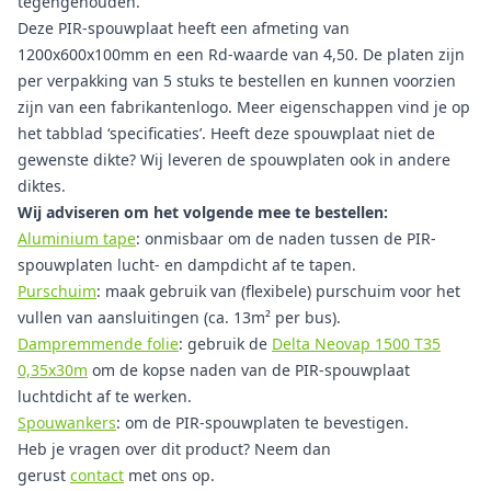
tegengehouden.
Deze PIR-spouwplaat heeft een afmeting van
1200x600x100mm en een Rd-waarde van 4,50. De platen zijn
per verpakking van 5 stuks te bestellen en kunnen voorzien
zijn van een fabrikantenlogo. Meer eigenschappen vind je op
het tabblad ‘specificaties’. Heeft deze spouwplaat niet de
gewenste dikte? Wij leveren de spouwplaten ook in andere
diktes.
Wij adviseren om het volgende mee te bestellen:
Aluminium tape
: onmisbaar om de naden tussen de PIR-
spouwplaten lucht- en dampdicht af te tapen.
Purschuim
: maak gebruik van (flexibele) purschuim voor het
vullen van aansluitingen (ca. 13m² per bus).
Dampremmende folie
: gebruik de
Delta Neovap 1500 T35
0,35x30m
om de kopse naden van de PIR-spouwplaat
luchtdicht af te werken.
Spouwankers
: om de PIR-spouwplaten te bevestigen.
Heb je vragen over dit product? Neem dan
gerust
contact
met ons op.