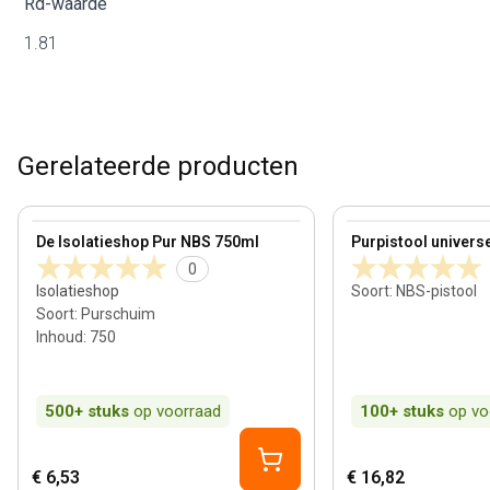
Rd-waarde
1.81
Gerelateerde producten
View product
View product
De Isolatieshop Pur NBS 750ml
Purpistool univers
0
Isolatieshop
Soort
:
NBS-pistool
Soort
:
Purschuim
Inhoud
:
750
500+
stuks
op voorraad
100+
stuks
op vo
€ 6,53
€ 16,82