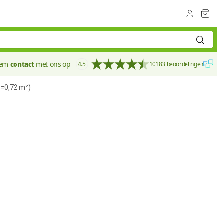
eem
contact
met ons op
4.5
10183 beoordelingen
=0,72 m²)
100 mm