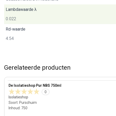
Lambdawaarde λ
0.022
Rd-waarde
4.54
Gerelateerde producten
View product
De Isolatieshop Pur NBS 750ml
0
Isolatieshop
Soort
:
Purschuim
Inhoud
:
750