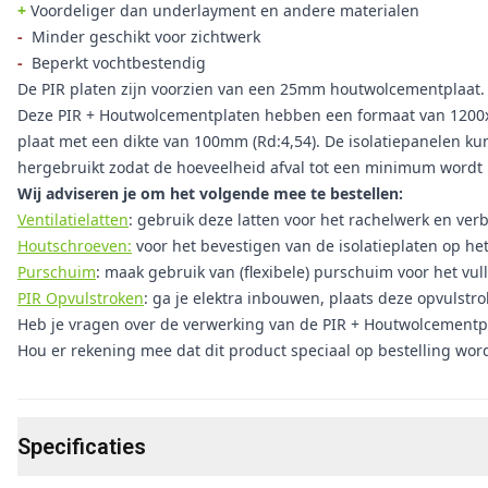
+
Voordeliger dan underlayment en andere materialen
-
Minder geschikt voor zichtwerk
-
Beperkt vochtbestendig
De PIR platen zijn voorzien van een 25mm houtwolcementplaat. D
Deze PIR + Houtwolcementplaten hebben een formaat van 1200x
plaat met een dikte van 100mm (Rd:4,54). De isolatiepanelen 
hergebruikt zodat de hoeveelheid afval tot een minimum wordt 
Wij adviseren je om het volgende mee te bestellen:
Ventilatielatten
: gebruik deze latten voor het rachelwerk en verbe
Houtschroeven:
voor het bevestigen van de isolatieplaten op he
Purschuim
: maak gebruik van (flexibele) purschuim voor het vul
PIR Opvulstroken
: ga je elektra inbouwen, plaats deze opvulstr
Heb je vragen over de verwerking van de PIR + Houtwolcementp
Hou er rekening mee dat dit product speciaal op bestelling wor
Specificaties