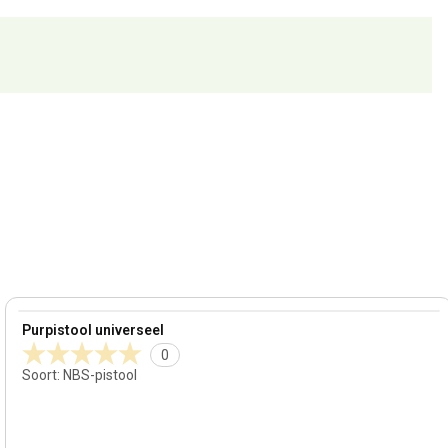
View product
Purpistool universeel
0
Soort
:
NBS-pistool