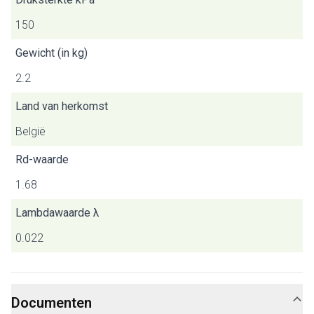
150
Gewicht (in kg)
2.2
Land van herkomst
België
Rd-waarde
1.68
Lambdawaarde λ
0.022
Documenten