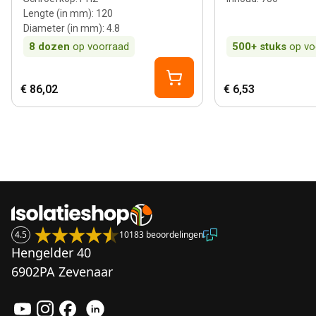
Lengte (in mm)
:
120
Diameter (in mm)
:
4.8
8
dozen
op voorraad
500+
stuks
op vo
€ 86,02
€ 6,53
4.5
10183 beoordelingen
Hengelder 40
6902PA Zevenaar