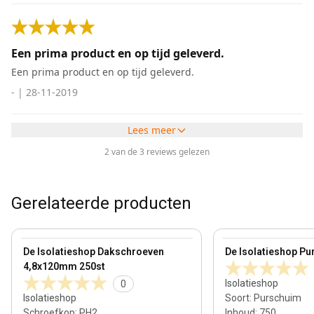
Een prima product en op tijd geleverd.
Een prima product en op tijd geleverd.
-
|
28-11-2019
Lees meer
2 van de 3 reviews gelezen
Gerelateerde producten
100 mm
View product
View product
De Isolatieshop Dakschroeven
De Isolatieshop Pu
4,8x120mm 250st
Isolatieshop
0
Isolatieshop
Soort
:
Purschuim
Schroefkop
:
PH2
Inhoud
:
750