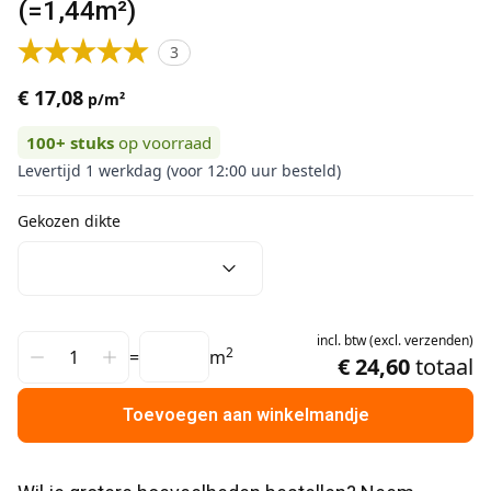
(=1,44m²)
3
€ 17,08
p/m²
100+
stuks
op voorraad
Levertijd 1 werkdag (voor 12:00 uur besteld)
Gekozen dikte
incl.
btw
(
excl.
verzenden
)
2
=
m
€ 24,60
totaal
Toevoegen aan winkelmandje