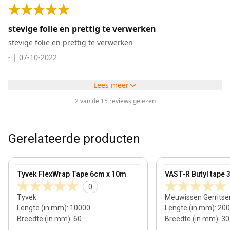
stevige folie en prettig te verwerken
stevige folie en prettig te verwerken
-
|
07-10-2022
Lees meer
2 van de 15 reviews gelezen
Gerelateerde producten
View product
View product
Tyvek FlexWrap Tape 6cm x 10m
VAST-R Butyl tape
0
Tyvek
Meuwissen Gerritse
Lengte (in mm)
:
10000
Lengte (in mm)
:
200
Breedte (in mm)
:
60
Breedte (in mm)
:
30