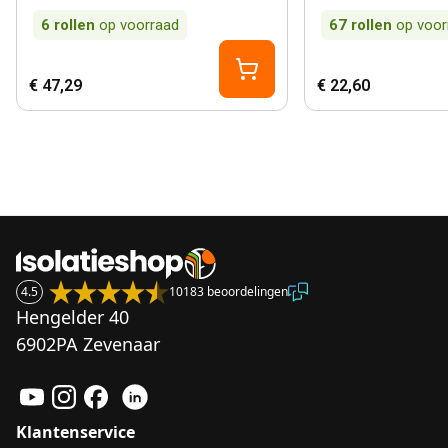
6
rollen
op voorraad
67
rollen
op voor
€ 47,29
€ 22,60
4.5
10183 beoordelingen
Hengelder 40
6902PA Zevenaar
Klantenservice