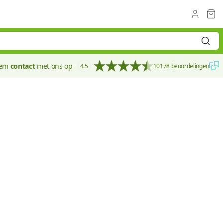
eem
contact
met ons op
4.5
10178 beoordelingen
8 mm