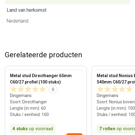
Land van herkomst
Nederland
Gerelateerde producten
View product
View product
Metal stud Directhanger 65mm
Metal stud Nonius
C60/27 profiel (100 stuks)
540mm C60/27 profi
0
Dingemans
Dingemans
Soort
:
Directhanger
Soort
:
Nonius bove
Lengte (in mm)
:
60
Lengte (in mm)
:
100
Stuks / eenheid
:
100
Stuks / eenheid
:
10
4
stuks
op voorraad
7
rollen
op voorr