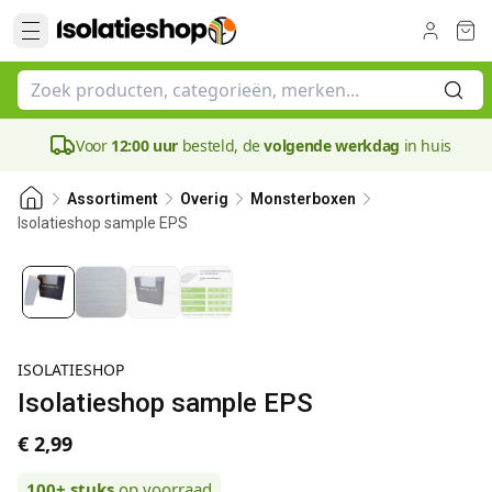
Voor
12:00 uur
besteld, de
volgende werkdag
in huis
Assortiment
Overig
Monsterboxen
Isolatieshop sample EPS
ISOLATIESHOP
Isolatieshop sample EPS
€ 2,99
100+
stuks
op voorraad