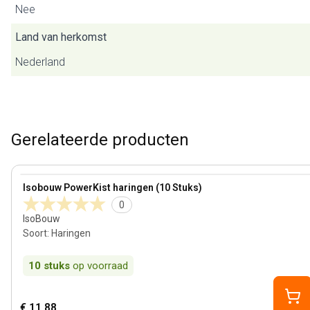
Nee
Land van herkomst
Nederland
Gerelateerde producten
View product
Isobouw PowerKist haringen (10 Stuks)
0
IsoBouw
Soort
:
Haringen
10
stuks
op voorraad
€ 11,88