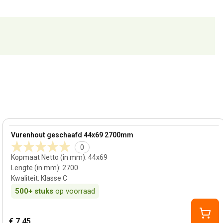
42 mm
View product
Vurenhout geschaafd 44x69 2700mm
0
Kopmaat Netto (in mm)
:
44x69
Lengte (in mm)
:
2700
Kwaliteit
:
Klasse C
500+
stuks
op voorraad
€ 7,45