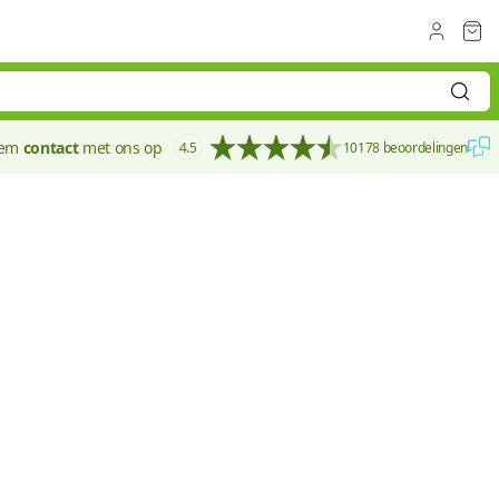
eem
contact
met ons op
4.5
10178 beoordelingen