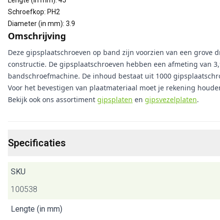
Lengte (in mm)
:
45
Schroefkop
:
PH2
Diameter (in mm)
:
3.9
Omschrijving
Deze gipsplaatschroeven op band zijn voorzien van een grove d
constructie. De gipsplaatschroeven hebben een afmeting van 3,9
bandschroefmachine. De inhoud bestaat uit 1000 gipsplaatschr
Voor het bevestigen van plaatmateriaal moet je rekening houden
Bekijk ook ons assortiment
gipsplaten
en
gipsvezelplaten
.
Specificaties
SKU
100538
Lengte (in mm)