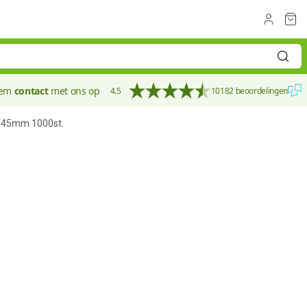
eem
contact
met ons op
4.5
10182 beoordelingen
9X45mm 1000st.