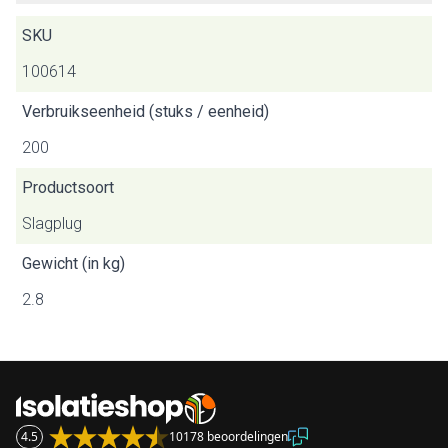
SKU
100614
Verbruikseenheid (stuks / eenheid)
200
Productsoort
Slagplug
Gewicht (in kg)
2.8
4.5
10178 beoordelingen