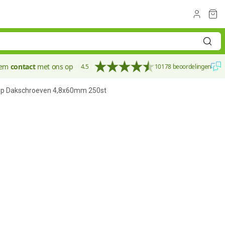
eem
contact
met ons op
4.5
10178 beoordelingen
hop Dakschroeven 4,8x60mm 250st
40 mm