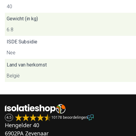
40
Gewicht (in kg)
6.8
ISDE Subsidie
Nee
Land van herkomst
België
4.5
10178 beoordelingen
Hengelder 40
6902PA Zevenaar