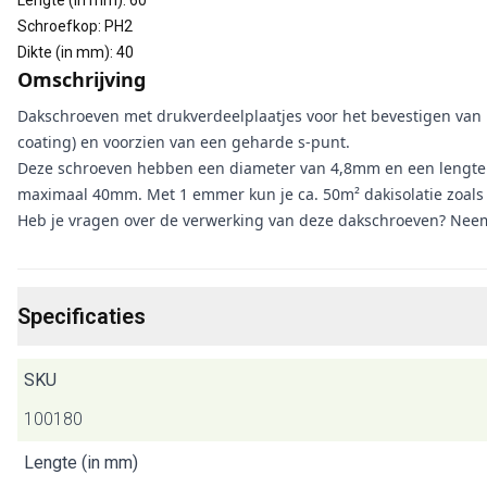
Lengte (in mm)
:
60
Schroefkop
:
PH2
Dikte (in mm)
:
40
Omschrijving
Dakschroeven met drukverdeelplaatjes voor het bevestigen van i
coating) en voorzien van een geharde s-punt.
Deze schroeven hebben een diameter van 4,8mm en een lengte v
maximaal 40mm. Met 1 emmer kun je ca. 50m² dakisolatie zoals 
Heb je vragen over de verwerking van deze dakschroeven? Neem
Specificaties
SKU
100180
Lengte (in mm)