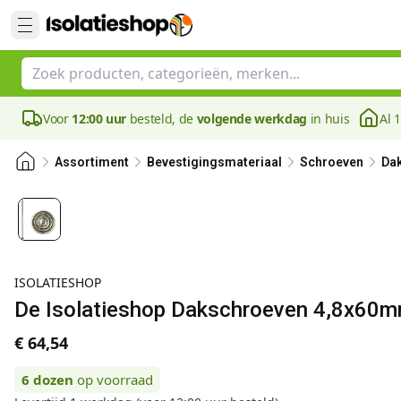
Voor
12:00 uur
besteld, de
volgende werkdag
in huis
Al 
Assortiment
Bevestigingsmateriaal
Schroeven
Da
ISOLATIESHOP
De Isolatieshop Dakschroeven 4,8x60
€ 64,54
6
dozen
op voorraad