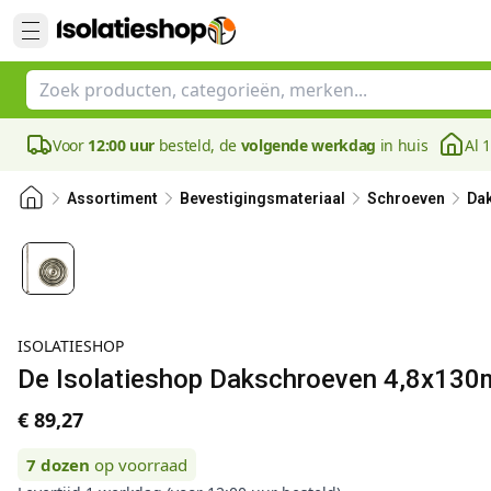
Voor
12:00 uur
besteld, de
volgende werkdag
in huis
Al 
Assortiment
Bevestigingsmateriaal
Schroeven
Da
ISOLATIESHOP
De Isolatieshop Dakschroeven 4,8x13
€ 89,27
7
dozen
op voorraad