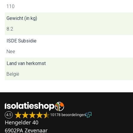
110
Gewicht (in kg)
8.2
ISDE Subsidie
Nee
Land van herkomst
België
4.5
10178 beoordelingen
Hengelder 40
6902PA Zevenaar