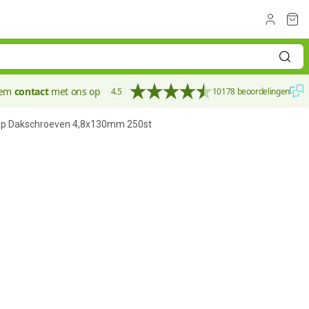
eem
contact
met ons op
4.5
10178 beoordelingen
hop Dakschroeven 4,8x130mm 250st
110 mm