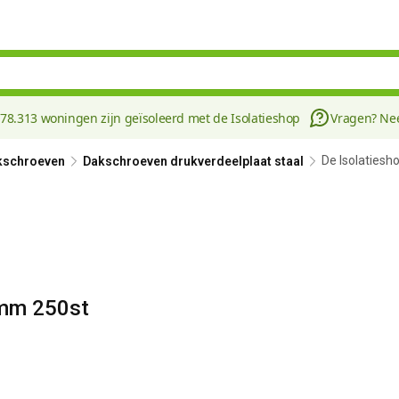
178.313 woningen zijn geïsoleerd met de Isolatieshop
Vragen? N
De Isolaties
kschroeven
Dakschroeven drukverdeelplaat staal
0mm 250st