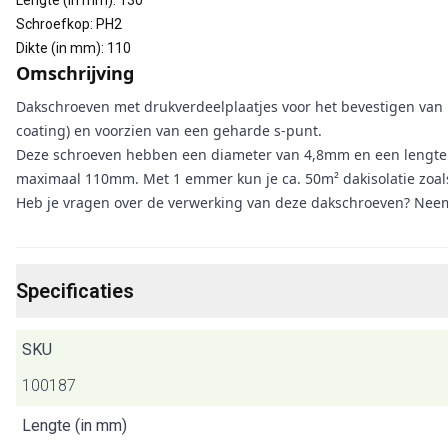
Lengte (in mm)
:
130
Schroefkop
:
PH2
Dikte (in mm)
:
110
Omschrijving
Dakschroeven met drukverdeelplaatjes voor het bevestigen van i
coating) en voorzien van een geharde s-punt.
Deze schroeven hebben een diameter van 4,8mm en een lengte v
maximaal 110mm. Met 1 emmer kun je ca. 50m² dakisolatie zoals
Heb je vragen over de verwerking van deze dakschroeven? Neem
Specificaties
SKU
100187
Lengte (in mm)