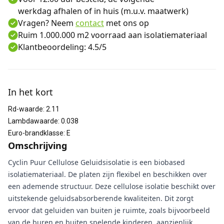
werkdag afhalen of in huis (m.u.v. maatwerk)
Vragen? Neem
contact
met ons op
Ruim 1.000.000 m2 voorraad aan isolatiemateriaal
Klantbeoordeling: 4.5/5
Aanvullende informatie
In het kort
Rd-waarde
:
2.11
Lambdawaarde
:
0.038
Euro-brandklasse
:
E
Omschrijving
Cyclin Puur Cellulose Geluidsisolatie is een biobased
isolatiemateriaal. De platen zijn flexibel en beschikken over
een ademende structuur. Deze cellulose isolatie beschikt over
uitstekende geluidsabsorberende kwaliteiten. Dit zorgt
ervoor dat geluiden van buiten je ruimte, zoals bijvoorbeeld
van de buren en buiten spelende kinderen, aanzienlijk