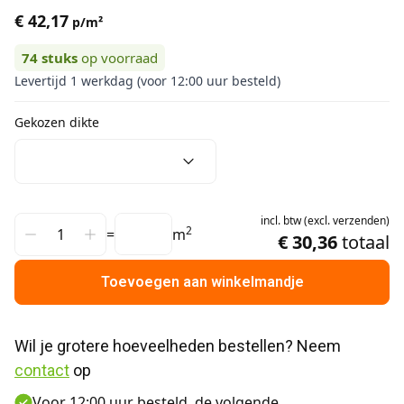
€ 42,17
p/m²
74
stuks
op voorraad
Levertijd 1 werkdag (voor 12:00 uur besteld)
Gekozen dikte
incl.
btw
(
excl.
verzenden
)
2
=
m
€ 30,36
totaal
Toevoegen aan winkelmandje
Wil je grotere hoeveelheden bestellen? Neem 
contact
 op
Voor 12:00 uur besteld, de volgende