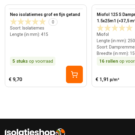
View product
View product
Neo isolatiemes grof en fijn getand
Miofol 125 S Damp
1.5x25m1 (=37,5 m
0
Soort
:
Isolatiemes
Lengte (in mm)
:
415
Miofol
Lengte (in mm)
:
250
Soort
:
Dampremmend
Breedte (in mm)
:
15
5
stuks
op voorraad
16
rollen
op voor
€ 9,70
€ 1,91
p/m²