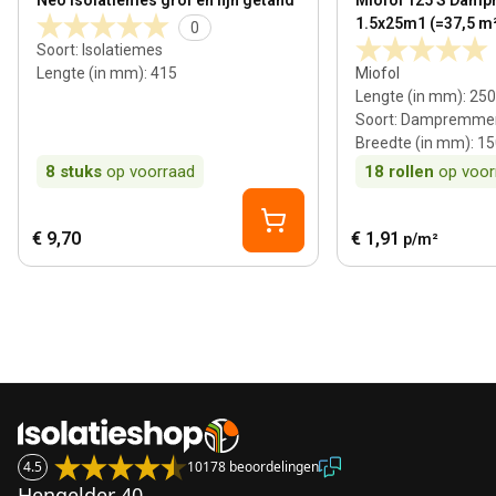
Neo isolatiemes grof en fijn getand
Miofol 125 S Damp
1.5x25m1 (=37,5 m
0
Soort
:
Isolatiemes
Lengte (in mm)
:
415
Miofol
Lengte (in mm)
:
250
Soort
:
Dampremmend
Breedte (in mm)
:
15
8
stuks
op voorraad
18
rollen
op voor
€ 9,70
€ 1,91
p/m²
4.5
10178 beoordelingen
Hengelder 40