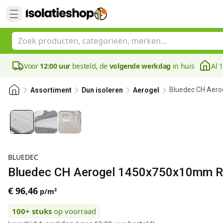
Voor
12:00 uur
besteld, de
volgende werkdag
in huis
Al 
Bluedec CH Aero
Assortiment
Dun isoleren
Aerogel
BLUEDEC
Bluedec CH Aerogel 1450x750x10mm Rd
€ 96,46
p/m²
100+
stuks
op voorraad