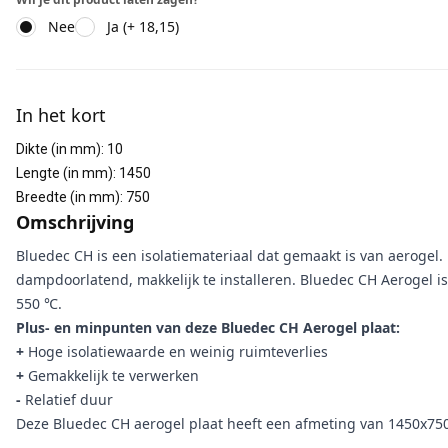
Nee
Ja (+ 18,15)
Aanvullende informatie
In het kort
Dikte (in mm)
:
10
Lengte (in mm)
:
1450
Breedte (in mm)
:
750
Omschrijving
Bluedec CH is een isolatiemateriaal dat gemaakt is van aerogel
dampdoorlatend, makkelijk te installeren. Bluedec CH Aerogel is
550 ℃.
Plus- en minpunten van deze Bluedec CH Aerogel plaat:
+
Hoge isolatiewaarde en weinig ruimteverlies
+
Gemakkelijk te verwerken
-
Relatief duur
Deze Bluedec CH aerogel plaat heeft een afmeting van 1450x750x