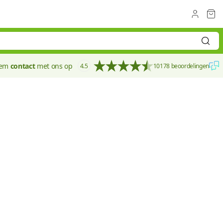
eem
contact
met ons op
4.5
10178 beoordelingen
10 mm