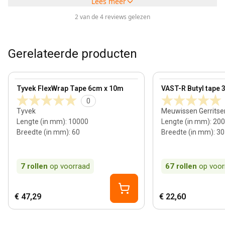
Lees meer
2 van de 4 reviews gelezen
Gerelateerde producten
View product
View product
Tyvek FlexWrap Tape 6cm x 10m
VAST-R Butyl tape
0
Tyvek
Meuwissen Gerritse
Lengte (in mm)
:
10000
Lengte (in mm)
:
200
Breedte (in mm)
:
60
Breedte (in mm)
:
30
7
rollen
op voorraad
67
rollen
op voor
€ 47,29
€ 22,60