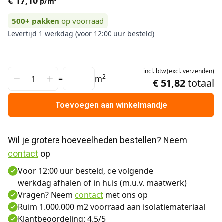
€ 17,10
p/m²
500+
pakken
op voorraad
Levertijd 1 werkdag (voor 12:00 uur besteld)
incl.
btw
(
excl.
verzenden
)
2
=
m
€ 51,82
totaal
Toevoegen aan winkelmandje
Wil je grotere hoeveelheden bestellen? Neem 
contact
 op
Voor 12:00 uur besteld, de volgende
werkdag afhalen of in huis (m.u.v. maatwerk)
Vragen? Neem
contact
met ons op
Ruim 1.000.000 m2 voorraad aan isolatiemateriaal
Klantbeoordeling: 4.5/5