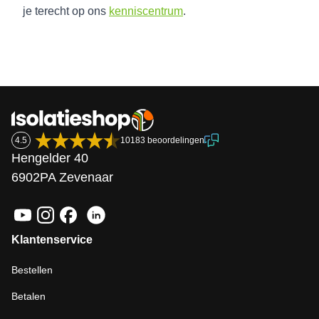
je terecht op ons
kenniscentrum
.
4.5
10183 beoordelingen
Hengelder 40
6902PA Zevenaar
Klantenservice
Bestellen
Betalen