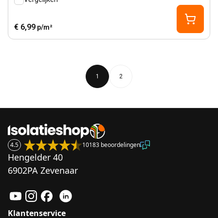
€ 6,99
p/m²
1
2
4.5
10183 beoordelingen
Hengelder 40
6902PA Zevenaar
Klantenservice