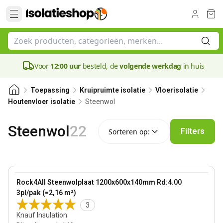
Voor
12:00 uur
besteld, de
volgende werkdag
in huis
Toepassing
Kruipruimte isolatie
Vloerisolatie
Steenwol
Houtenvloer isolatie
Sorteren op:
Steenwol
22
Filters
Sorteren op:
140 mm
View product
Rock4All Steenwolplaat 1200x600x140mm Rd:4.00
3pl/pak (=2,16 m²)
3
Knauf Insulation