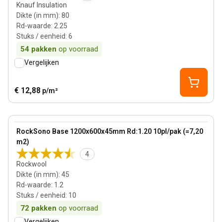
Knauf Insulation
Dikte (in mm)
:
80
Rd-waarde
:
2.25
Stuks / eenheid
:
6
54
pakken
op voorraad
Vergelijken
€ 12,88
p/m²
45 mm
View product
RockSono Base 1200x600x45mm Rd:1.20 10pl/pak (=7,20
m2)
4
Rockwool
Dikte (in mm)
:
45
Rd-waarde
:
1.2
Stuks / eenheid
:
10
72
pakken
op voorraad
Vergelijken