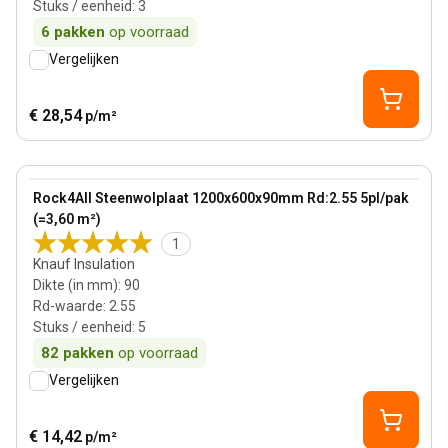
Stuks / eenheid
:
3
6
pakken
op voorraad
Vergelijken
€ 28,54
p/m²
90 mm
View product
Rock4All Steenwolplaat 1200x600x90mm Rd:2.55 5pl/pak
(=3,60 m²)
1
Knauf Insulation
Dikte (in mm)
:
90
Rd-waarde
:
2.55
Stuks / eenheid
:
5
82
pakken
op voorraad
Vergelijken
€ 14,42
p/m²