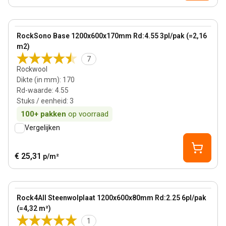
170 mm
View product
RockSono Base 1200x600x170mm Rd:4.55 3pl/pak (=2,16
m2)
7
Rockwool
Dikte (in mm)
:
170
Rd-waarde
:
4.55
Stuks / eenheid
:
3
100+
pakken
op voorraad
Vergelijken
€ 25,31
p/m²
80 mm
View product
Rock4All Steenwolplaat 1200x600x80mm Rd:2.25 6pl/pak
(=4,32 m²)
1