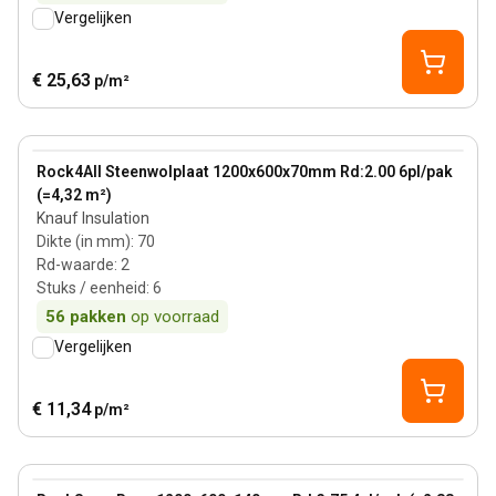
Vergelijken
€ 25,63
p/m²
70 mm
View product
Rock4All Steenwolplaat 1200x600x70mm Rd:2.00 6pl/pak
(=4,32 m²)
Knauf Insulation
Dikte (in mm)
:
70
Rd-waarde
:
2
Stuks / eenheid
:
6
56
pakken
op voorraad
Vergelijken
€ 11,34
p/m²
140 mm
View product