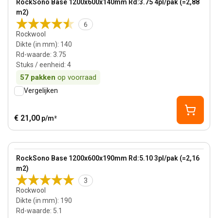
RockSono Base 1200x600x140mm Rd:3.75 4pl/pak (=2,88
Bestseller
m2)
6
Rockwool
Dikte (in mm)
:
140
Rd-waarde
:
3.75
Stuks / eenheid
:
4
57
pakken
op voorraad
Vergelijken
€ 21,00
p/m²
190 mm
View product
RockSono Base 1200x600x190mm Rd:5.10 3pl/pak (=2,16
m2)
3
Rockwool
Dikte (in mm)
:
190
Rd-waarde
:
5.1