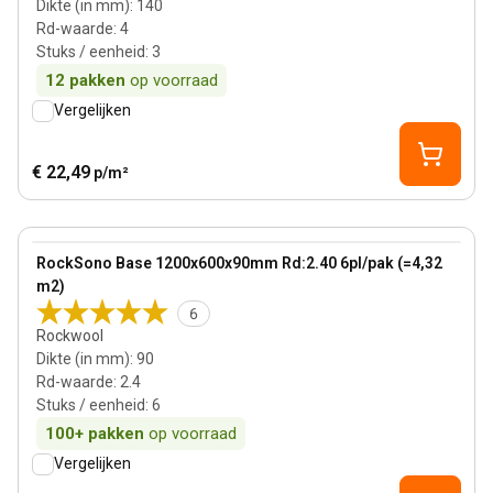
Dikte (in mm)
:
140
Rd-waarde
:
4
Stuks / eenheid
:
3
12
pakken
op voorraad
Vergelijken
€ 22,49
p/m²
90 mm
View product
RockSono Base 1200x600x90mm Rd:2.40 6pl/pak (=4,32
m2)
6
Rockwool
Dikte (in mm)
:
90
Rd-waarde
:
2.4
Stuks / eenheid
:
6
100+
pakken
op voorraad
Vergelijken