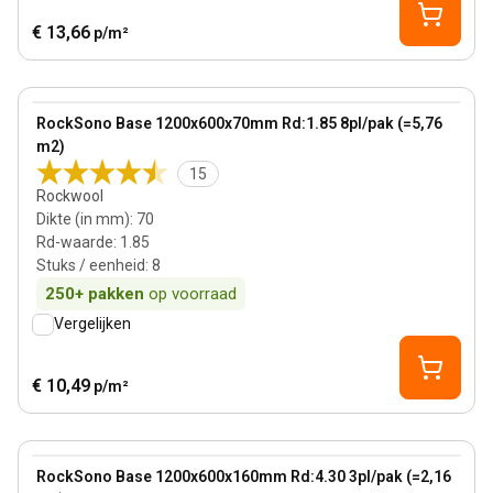
€ 13,66
p/m²
70 mm
View product
RockSono Base 1200x600x70mm Rd:1.85 8pl/pak (=5,76
m2)
15
Rockwool
Dikte (in mm)
:
70
Rd-waarde
:
1.85
Stuks / eenheid
:
8
250+
pakken
op voorraad
Vergelijken
€ 10,49
p/m²
160 mm
View product
RockSono Base 1200x600x160mm Rd:4.30 3pl/pak (=2,16